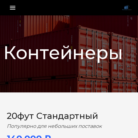
menu_vert
Контейнеры
НАЗАД
ВПЕРЕД
20фут Стандартный
Популярно для небольших поставок