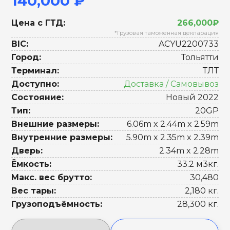
140,000 ₽
Цена с ГТД:
266,000₽
*Грузовая таможенная декларация
BIC:
ACYU2200733
Город:
Тольятти
Терминал:
ТЛТ
Доступно:
Доставка / Самовывоз
Состояние:
Новый 2022
Тип:
20GP
Внешние размеры:
6.06m x 2.44m x 2.59m
Внутренние размеры:
5.90m x 2.35m x 2.39m
Дверь:
2.34m x 2.28m
Ёмкость:
33.2 м3кг.
Макс. вес брутто:
30,480
Вес тары:
2,180 кг.
Грузоподъёмность:
28,300 кг.