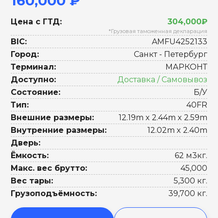
160,000 ₽
Цена с ГТД:
304,000₽
*Грузовая таможенная декларация
BIC:
AMFU4252133
Город:
Санкт - Петербург
Терминал:
МАРКОНТ
Доступно:
Доставка / Самовывоз
Состояние:
Б/У
Тип:
40FR
Внешние размеры:
12.19m x 2.44m x 2.59m
Внутренние размеры:
12.02m x 2.40m
Дверь:
Ёмкость:
62 м3кг.
Макс. вес брутто:
45,000
Вес тары:
5,300 кг.
Грузоподъёмность:
39,700 кг.