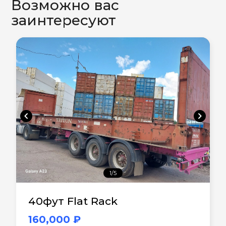
Возможно вас
заинтересуют
chevron_left
chevron_right
1/5
40фут Flat Rack
160,000 ₽