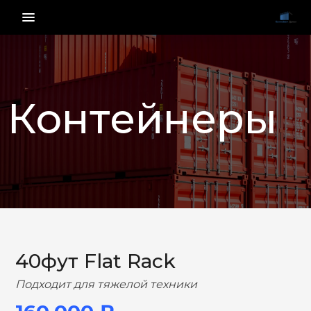
menu_vert
Контейнеры
НАЗАД
ВПЕРЕД
40фут Flat Rack
Подходит для тяжелой техники