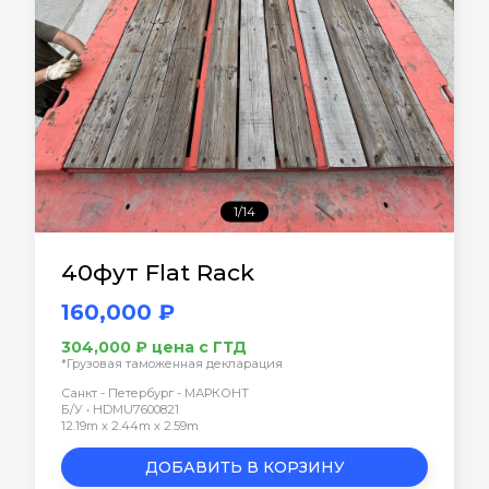
1/14
40фут Flat Rack
160,000 ₽
304,000 ₽ цена с ГТД
*Грузовая таможенная декларация
Санкт - Петербург - МАРКОНТ
Б/У • HDMU7600821
12.19m x 2.44m x 2.59m
ДОБАВИТЬ В КОРЗИНУ