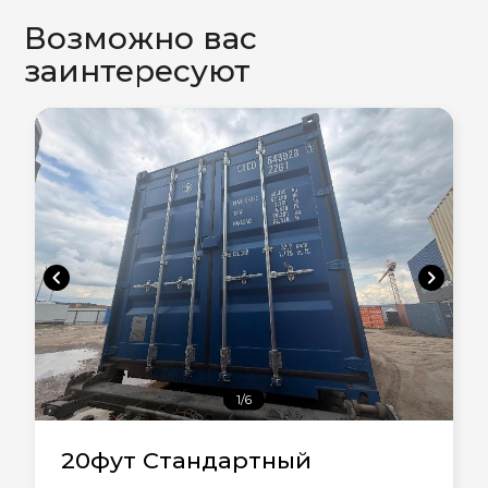
Возможно вас
заинтересуют
chevron_left
chevron_right
1/6
20фут Стандартный