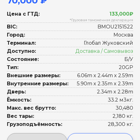
70,000 ₽
Цена с ГТД:
133,000₽
*Грузовая таможенная декларация
BIC:
BMOU2151522
Город:
Москва
Терминал:
Глобал Жуковский
Доступно:
Доставка / Самовывоз
Состояние:
Б/У
Тип:
20GP
Внешние размеры:
6.06m x 2.44m x 2.59m
Внутренние размеры:
5.90m x 2.35m x 2.39m
Дверь:
2.34m x 2.28m
Ёмкость:
33.2 м3кг.
Макс. вес брутто:
30,480
Вес тары:
2,180 кг.
Грузоподъёмность:
28,300 кг.