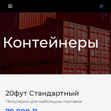
menu_vert
Контейнеры
НАЗАД
ВПЕРЕД
20фут Стандартный
Популярно для небольших поставок