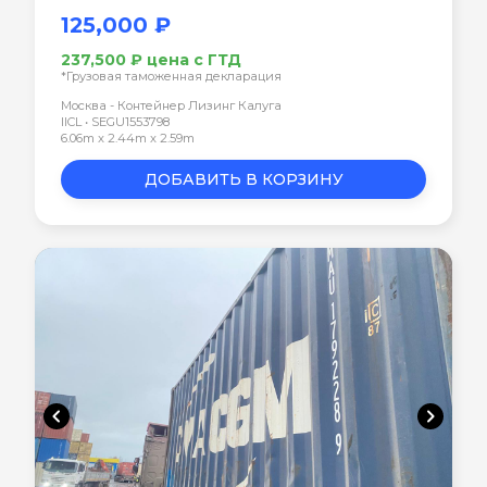
125,000 ₽
237,500 ₽ цена с ГТД
*Грузовая таможенная декларация
Москва - Контейнер Лизинг Калуга
IICL • SEGU1553798
6.06m x 2.44m x 2.59m
ДОБАВИТЬ В КОРЗИНУ
chevron_left
chevron_right