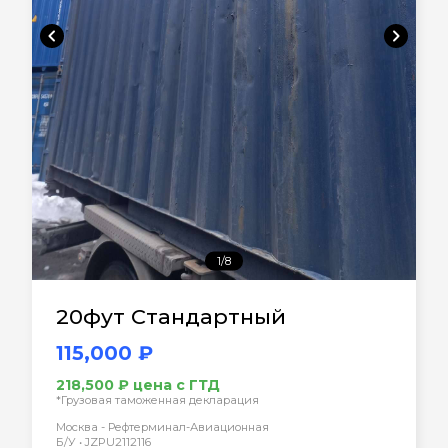
chevron_left
chevron_right
1/8
20фут Стандартный
115,000 ₽
218,500 ₽ цена с ГТД
*Грузовая таможенная декларация
Москва - Рефтерминал-Авиационная
Б/У • JZPU2112116