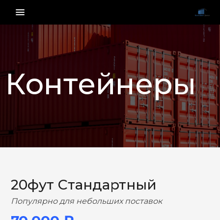
menu_vert
Контейнеры
НАЗАД
ВПЕРЕД
20фут Стандартный
Популярно для небольших поставок