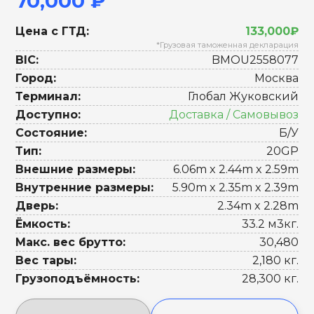
70,000 ₽
Цена с ГТД:
133,000₽
*Грузовая таможенная декларация
BIC:
BMOU2558077
Город:
Москва
Терминал:
Глобал Жуковский
Доступно:
Доставка / Самовывоз
Состояние:
Б/У
Тип:
20GP
Внешние размеры:
6.06m x 2.44m x 2.59m
Внутренние размеры:
5.90m x 2.35m x 2.39m
Дверь:
2.34m x 2.28m
Ёмкость:
33.2 м3кг.
Макс. вес брутто:
30,480
Вес тары:
2,180 кг.
Грузоподъёмность:
28,300 кг.