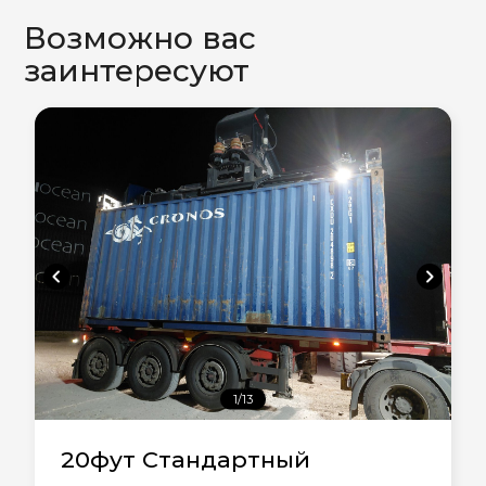
Возможно вас
заинтересуют
chevron_left
chevron_right
1/13
20фут Стандартный