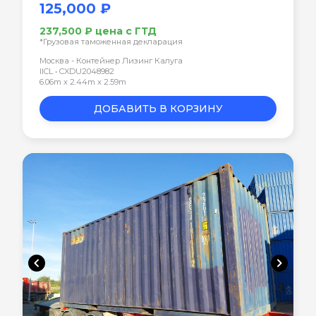
125,000 ₽
237,500 ₽ цена с ГТД
*Грузовая таможенная декларация
Москва - Контейнер Лизинг Калуга
IICL • CXDU2048982
6.06m x 2.44m x 2.59m
ДОБАВИТЬ В КОРЗИНУ
chevron_left
chevron_right