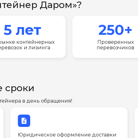
нтейнер Даром»?
5 лет
250+
рынке контейнерных
Проверенных
еревозок и лизинга
перевозчиков
е сроки
тейнера в день обращения!
description
Юридическое оформление доставки