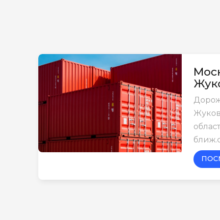
Моск
Жук
Дорож
Жуков
област
ближ.
ПОС