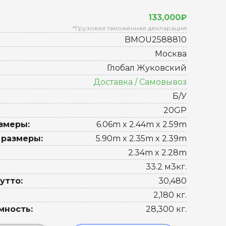
133,000₽
*Грузовая таможенная декларация
BMOU2588810
Москва
Глобал Жуковский
Доставка / Самовывоз
Б/У
20GP
змеры:
6.06m x 2.44m x 2.59m
 размеры:
5.90m x 2.35m x 2.39m
2.34m x 2.28m
33.2 м3кг.
утто:
30,480
2,180 кг.
мность:
28,300 кг.