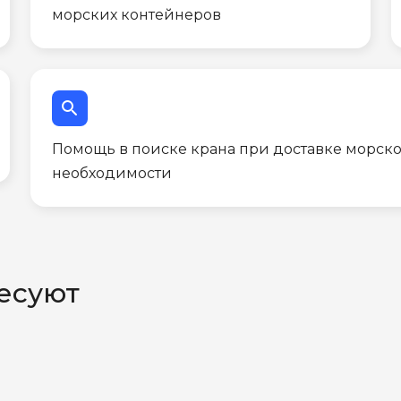
морских контейнеров
search
Помощь в поиске крана при доставке морско
необходимости
есуют