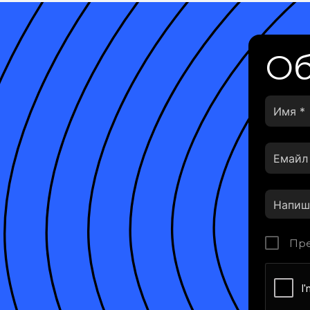
Об
Пре