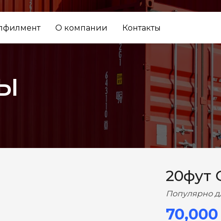
лфилмент
О компании
Контакты
ы
ВПЕРЕД
20фут 
Популярно д
70,000