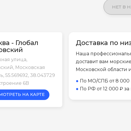
НЕТ В 
ва - Глобал
Доставка по ни
овский
Наша профессиональ
ная улица,
доставит вам морски
ский, Московская
Московской области 
ь, 55.569692, 38.043729
●
По МО/СПБ от 8 000 
строение 6B
●
По РФ от 12 000 ₽ з
МОТРЕТЬ НА КАРТЕ