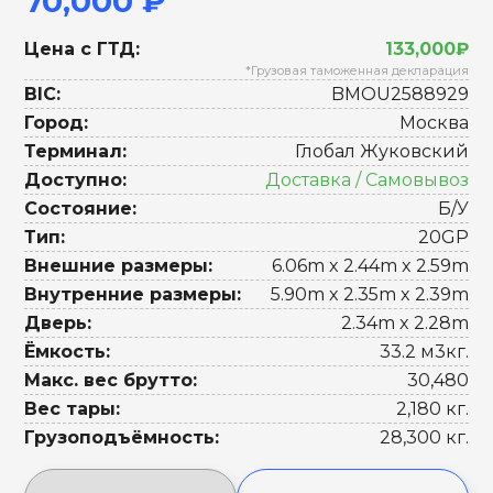
70,000 ₽
Цена с ГТД:
133,000₽
*Грузовая таможенная декларация
BIC:
BMOU2588929
Город:
Москва
Терминал:
Глобал Жуковский
Доступно:
Доставка / Самовывоз
Состояние:
Б/У
Тип:
20GP
Внешние размеры:
6.06m x 2.44m x 2.59m
Внутренние размеры:
5.90m x 2.35m x 2.39m
Дверь:
2.34m x 2.28m
Ёмкость:
33.2 м3кг.
Макс. вес брутто:
30,480
Вес тары:
2,180 кг.
Грузоподъёмность:
28,300 кг.