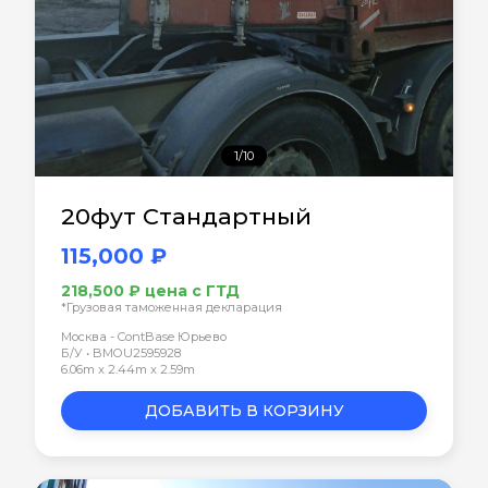
1/10
20фут Стандартный
115,000 ₽
218,500 ₽ цена с ГТД
*Грузовая таможенная декларация
Москва - ContBase Юрьево
Б/У • BMOU2595928
6.06m x 2.44m x 2.59m
ДОБАВИТЬ В КОРЗИНУ