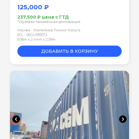
125,000 ₽
237,500 ₽ цена с ГТД
*Грузовая таможенная декларация
Москва - Контейнер Лизинг Калуга
IICL • SEGU1919172
6.06m x 2.44m x 2.59m
ДОБАВИТЬ В КОРЗИНУ
chevron_left
chevron_right