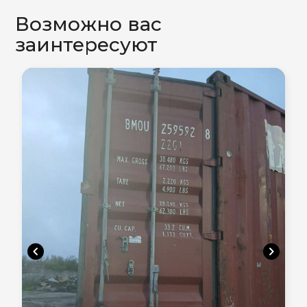
Возможно вас
заинтересуют
chevron_left
chevron_right