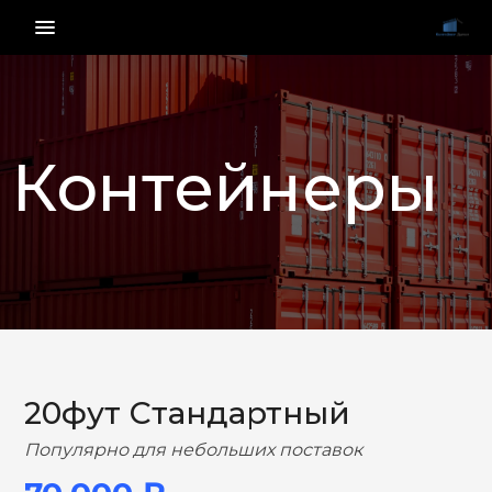
menu_vert
Контейнеры
НАЗАД
ВПЕРЕД
20фут Стандартный
Популярно для небольших поставок