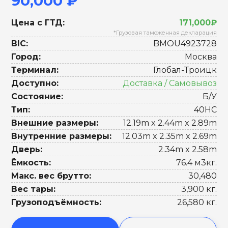
90,000 ₽
Цена с ГТД:
171,000₽
*Грузовая таможенная декларация
BIC:
BMOU4923728
Город:
Москва
Терминал:
Глобал-Троицк
Доступно:
Доставка / Самовывоз
Состояние:
Б/У
Тип:
40HC
Внешние размеры:
12.19m x 2.44m x 2.89m
Внутренние размеры:
12.03m x 2.35m x 2.69m
Дверь:
2.34m x 2.58m
Ёмкость:
76.4 м3кг.
Макс. вес брутто:
30,480
Вес тары:
3,900 кг.
Грузоподъёмность:
26,580 кг.