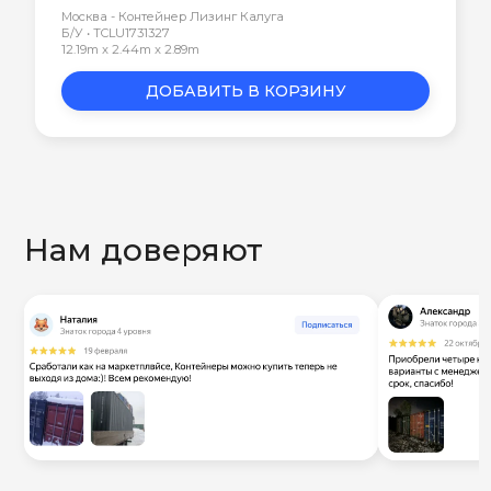
Москва - Контейнер Лизинг Калуга
Б/У • TCLU1731327
12.19m x 2.44m x 2.89m
ДОБАВИТЬ В КОРЗИНУ
Нам доверяют