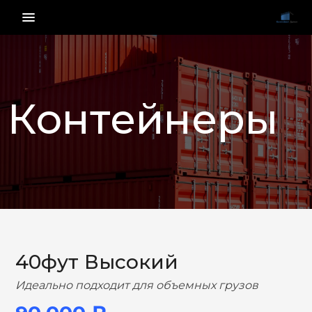
menu_vert
Контейнеры
НАЗАД
ВПЕРЕД
40фут Высокий
Идеально подходит для объемных грузов