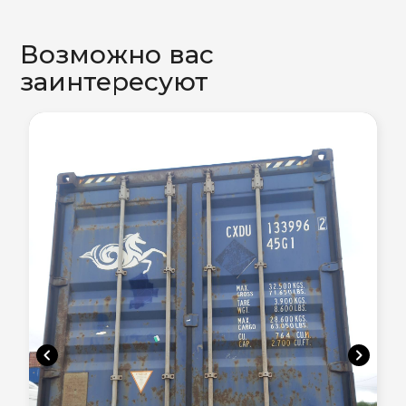
Возможно вас
заинтересуют
chevron_left
chevron_right