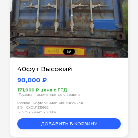
1/8
40фут Высокий
90,000 ₽
171,000 ₽ цена с ГТД
*Грузовая таможенная декларация
Москва - Рефтерминал-Авиационная
Б/У • CXDU1339962
12.19m x 2.44m x 2.89m
ДОБАВИТЬ В КОРЗИНУ