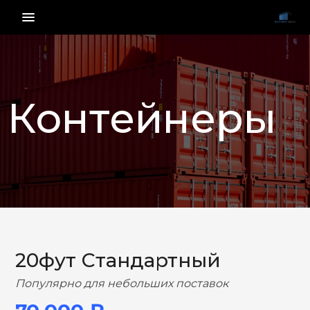
menu_vert
Контейнеры
НАЗАД
ВПЕРЕД
20фут Стандартный
Популярно для небольших поставок