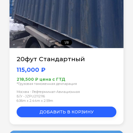
1/8
20фут Стандартный
115,000 ₽
218,500 ₽ цена с ГТД
*Грузовая таможенная декларация
Москва - Рефтерминал-Авиационная
Б/У • JZPU2112116
6.06m x 2.44m x 2.59m
ДОБАВИТЬ В КОРЗИНУ