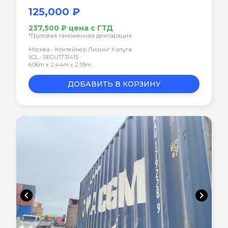
125,000 ₽
237,500 ₽ цена с ГТД
*Грузовая таможенная декларация
Москва - Контейнер Лизинг Калуга
IICL • SEGU1731415
6.06m x 2.44m x 2.59m
ДОБАВИТЬ В КОРЗИНУ
chevron_left
chevron_right