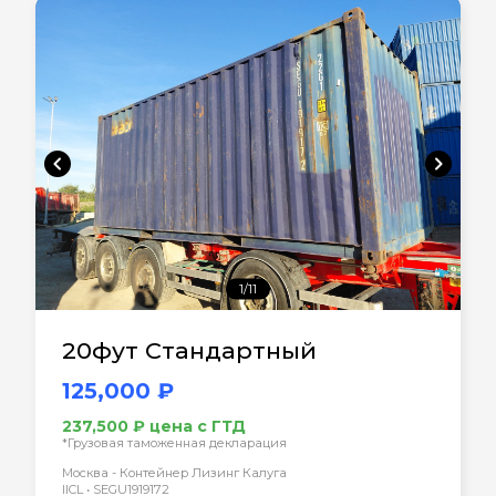
chevron_left
chevron_right
1/11
20фут Стандартный
125,000 ₽
237,500 ₽ цена с ГТД
*Грузовая таможенная декларация
Москва - Контейнер Лизинг Калуга
IICL • SEGU1919172