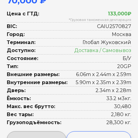
70,000 ₽
Цена с ГТД:
133,000₽
*Грузовая таможенная декларация
BIC:
CAIU2570827
Город:
Москва
Терминал:
Глобал Жуковский
Доступно:
Доставка / Самовывоз
Состояние:
Б/У
Тип:
20GP
Внешние размеры:
6.06m x 2.44m x 2.59m
Внутренние размеры:
5.90m x 2.35m x 2.39m
Дверь:
2.34m x 2.28m
Ёмкость:
33.2 м3кг.
Макс. вес брутто:
30,480
Вес тары:
2,180 кг.
Грузоподъёмность:
28,300 кг.