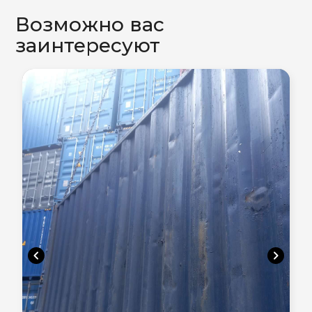
Возможно вас
заинтересуют
chevron_left
chevron_right