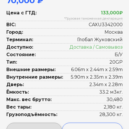
70,000 ₽
Цена с ГТД:
133,000₽
*Грузовая таможенная декларация
BIC:
CAXU3342000
Город:
Москва
Терминал:
Глобал Жуковский
Доступно:
Доставка / Самовывоз
Состояние:
Б/У
Тип:
20GP
Внешние размеры:
6.06m x 2.44m x 2.59m
Внутренние размеры:
5.90m x 2.35m x 2.39m
Дверь:
2.34m x 2.28m
Ёмкость:
33.2 м3кг.
Макс. вес брутто:
30,480
Вес тары:
2,180 кг.
Грузоподъёмность:
28,300 кг.