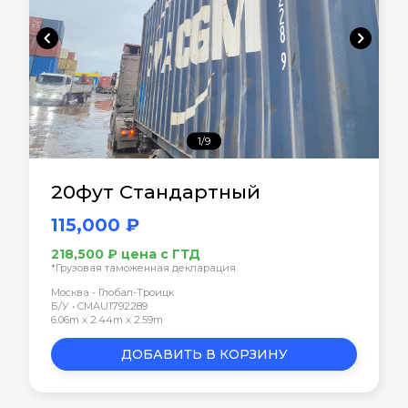
chevron_left
chevron_right
1/9
20фут Стандартный
115,000 ₽
218,500 ₽ цена с ГТД
*Грузовая таможенная декларация
Москва - Глобал-Троицк
Б/У • CMAU1792289
6.06m x 2.44m x 2.59m
ДОБАВИТЬ В КОРЗИНУ