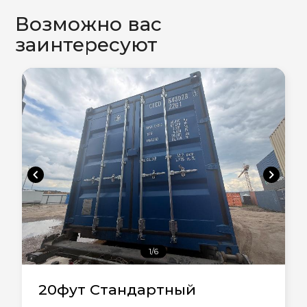
Возможно вас
заинтересуют
chevron_left
chevron_right
1/6
20фут Стандартный