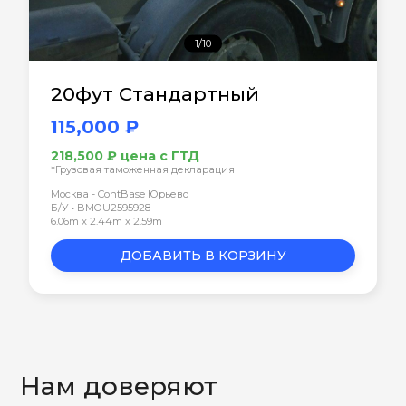
1/10
20фут Стандартный
115,000 ₽
218,500 ₽ цена с ГТД
*Грузовая таможенная декларация
Москва - ContBase Юрьево
Б/У • BMOU2595928
6.06m x 2.44m x 2.59m
ДОБАВИТЬ В КОРЗИНУ
Нам доверяют