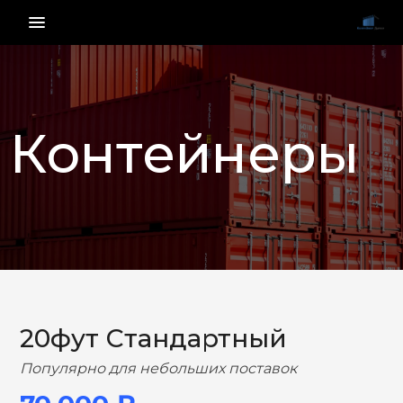
menu_vert
Контейнеры
НАЗАД
ВПЕРЕД
20фут Стандартный
Популярно для небольших поставок