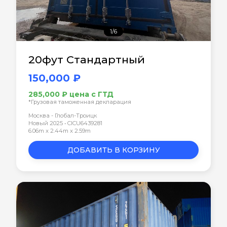
1/6
20фут Стандартный
150,000 ₽
285,000 ₽ цена с ГТД
*Грузовая таможенная декларация
Москва - Глобал-Троицк
Новый 2025 • CICU6439281
6.06m x 2.44m x 2.59m
ДОБАВИТЬ В КОРЗИНУ