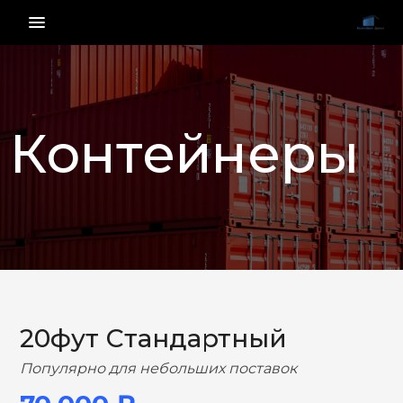
menu_vert
Контейнеры
НАЗАД
ВПЕРЕД
20фут Стандартный
Популярно для небольших поставок