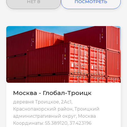
НЕТ В
ПОСМОТРЕТЬ
НАЛИЧИИ
ЕЩЕ
Москва - Глобал-Троицк
деревня Троицкое, 2Ас1,
Краснопахорский район, Троицкий
административный округ, Москва
Координаты: 55.389120, 37.423196