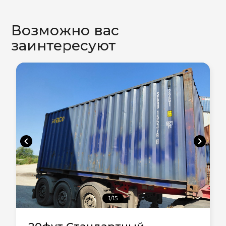
Возможно вас
заинтересуют
chevron_left
chevron_right
1/15