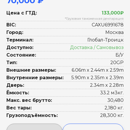
70,000 ₽
Цена с ГТД:
133,000₽
*Грузовая таможенная декларация
BIC:
CAXU6991678
Город:
Москва
Терминал:
Глобал-Троицк
Доступно:
Доставка / Самовывоз
Состояние:
Б/У
Тип:
20GP
Внешние размеры:
6.06m x 2.44m x 2.59m
Внутренние размеры:
5.90m x 2.35m x 2.39m
Дверь:
2.34m x 2.28m
Ёмкость:
33.2 м3кг.
Макс. вес брутто:
30,480
Вес тары:
2,180 кг.
Грузоподъёмность:
28,300 кг.