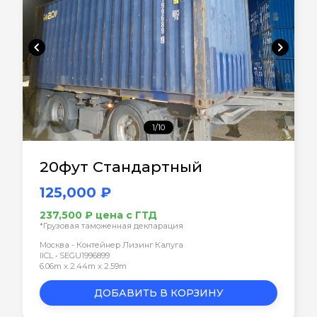
chevron_left
chevron_right
1/10
20фут Стандартный
125,000 ₽
237,500 ₽ цена с ГТД
*Грузовая таможенная декларация
Москва - Контейнер Лизинг Калуга
IICL • SEGU1996899
6.06m x 2.44m x 2.59m
ДОБАВИТЬ В КОРЗИНУ