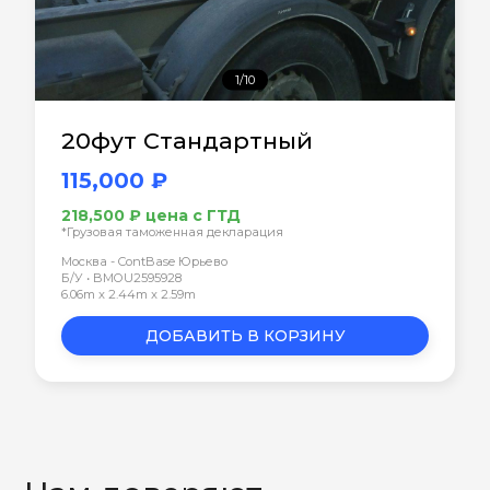
1/10
20фут Стандартный
115,000 ₽
218,500 ₽ цена с ГТД
*Грузовая таможенная декларация
Москва - ContBase Юрьево
Б/У • BMOU2595928
6.06m x 2.44m x 2.59m
ДОБАВИТЬ В КОРЗИНУ