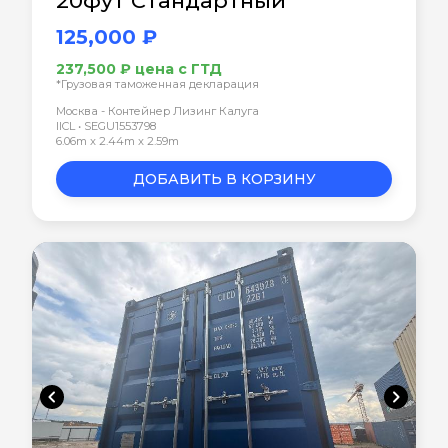
20фут Стандартный
125,000 ₽
237,500 ₽ цена с ГТД
*Грузовая таможенная декларация
Москва - Контейнер Лизинг Калуга
IICL • SEGU1553798
6.06m x 2.44m x 2.59m
ДОБАВИТЬ В КОРЗИНУ
chevron_left
chevron_right