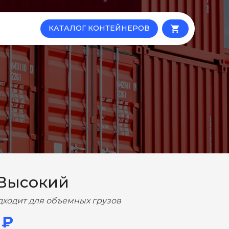
КАТАЛОГ КОНТЕЙНЕРОВ
local_grocery_store
 Высокий
дходит для объемных грузов
 ₽