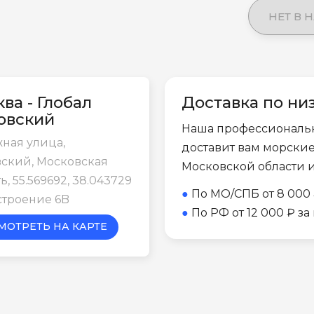
НЕТ В 
ва - Глобал
Доставка по ни
овский
Наша профессиональ
ная улица,
доставит вам морски
ский, Московская
Московской области 
ь, 55.569692, 38.043729
●
По МО/СПБ от 8 000 
строение 6B
●
По РФ от 12 000 ₽ з
МОТРЕТЬ НА КАРТЕ