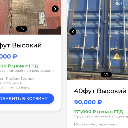
chevron_right
1/8
chevron_left
фут Высокий
000 ₽
000 ₽ цена с ГТД
овая таможенная декларация
1/7
а - Глобал-Троицк
 TCKU9764274
m x 2.44m x 2.89m
40фут Высокий
ОБАВИТЬ В КОРЗИНУ
90,000 ₽
171,000 ₽ цена с ГТД
*Грузовая таможенная декл
Москва - Рефтерминал-