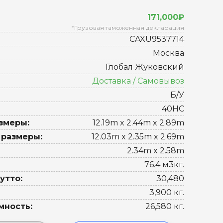
171,000₽
*Грузовая таможенная декларация
CAXU9537714
Москва
Глобал Жуковский
Доставка / Самовывоз
Б/У
40HC
змеры:
12.19m x 2.44m x 2.89m
 размеры:
12.03m x 2.35m x 2.69m
2.34m x 2.58m
76.4 м3кг.
утто:
30,480
3,900 кг.
мность:
26,580 кг.