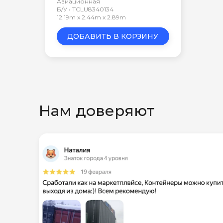
Авиационная
Б/У • TCLU8340134
12.19m x 2.44m x 2.89m
ДОБАВИТЬ В КОРЗИНУ
Нам доверяют