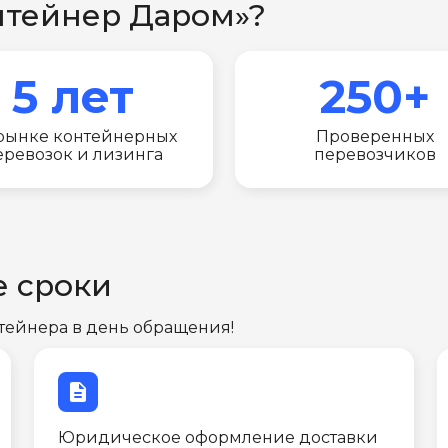
нтейнер Даром»?
5 лет
250+
рынке контейнерных
Проверенных
еревозок и лизинга
перевозчиков
е сроки
тейнера в день обращения!
description
Юридическое оформление доставки