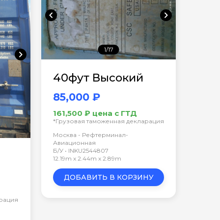
chevron_left
chevron_right
1/17
chevron_right
40фут Высокий
85,000 ₽
161,500 ₽ цена с ГТД
*Грузовая таможенная декларация
Москва - Рефтерминал-
Авиационная
Б/У • INKU2544807
12.19m x 2.44m x 2.89m
ДОБАВИТЬ В КОРЗИНУ
арация