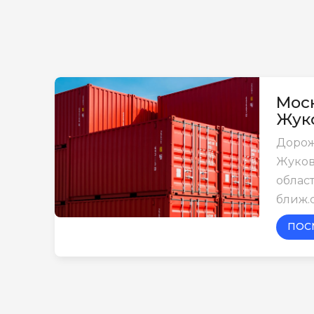
Моск
Жук
Дорож
Жуков
област
ближ.
ПОС