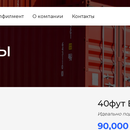
лфилмент
О компании
Контакты
ы
ВПЕРЕД
40фут
Идеально по
90,000