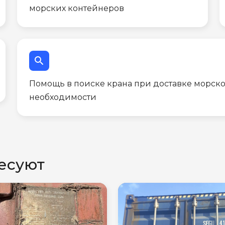
морских контейнеров
search
Помощь в поиске крана при доставке морско
необходимости
есуют