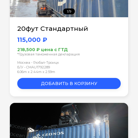
1/9
20фут Стандартный
115,000 ₽
218,500 ₽ цена с ГТД
*Грузовая таможенная декларация
Москва - Глобал-Троицк
Б/У • CMAU1792289
6.06m x 2.44m x 2.59m
ДОБАВИТЬ В КОРЗИНУ