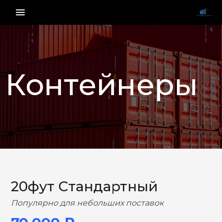
menu_vert
Контейнеры
НАЗАД
ВПЕРЕД
20фут Стандартный
Популярно для небольших поставок