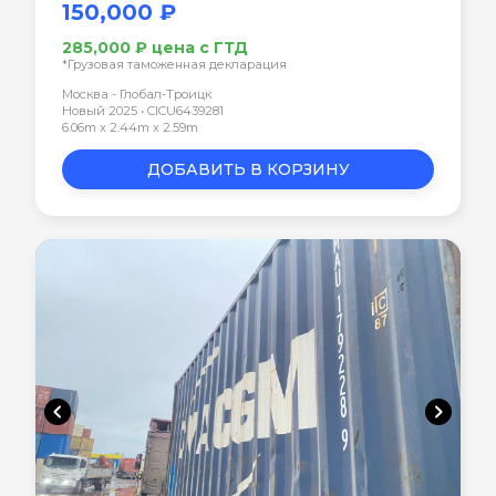
150,000 ₽
285,000 ₽ цена с ГТД
*Грузовая таможенная декларация
Москва - Глобал-Троицк
Новый 2025 • CICU6439281
6.06m x 2.44m x 2.59m
ДОБАВИТЬ В КОРЗИНУ
chevron_left
chevron_right