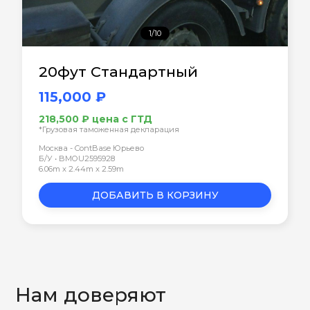
1/10
20фут Стандартный
115,000 ₽
218,500 ₽ цена с ГТД
*Грузовая таможенная декларация
Москва - ContBase Юрьево
Б/У • BMOU2595928
6.06m x 2.44m x 2.59m
ДОБАВИТЬ В КОРЗИНУ
Нам доверяют