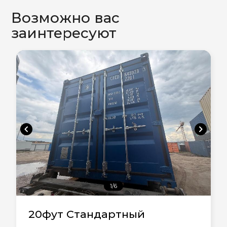
Возможно вас
заинтересуют
chevron_left
chevron_right
1/6
20фут Стандартный