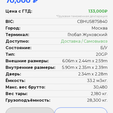
70,000 ₽
Цена с ГТД:
133,000₽
*Грузовая таможенная декларация
BIC:
CBHU5875840
Город:
Москва
Терминал:
Глобал Жуковский
Доступно:
Доставка / Самовывоз
Состояние:
Б/У
Тип:
20GP
Внешние размеры:
6.06m x 2.44m x 2.59m
Внутренние размеры:
5.90m x 2.35m x 2.39m
Дверь:
2.34m x 2.28m
Ёмкость:
33.2 м3кг.
Макс. вес брутто:
30,480
Вес тары:
2,180 кг.
Грузоподъёмность:
28,300 кг.