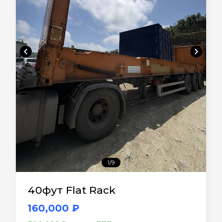
chevron_left
chevron_right
1/9
40фут Flat Rack
160,000 ₽