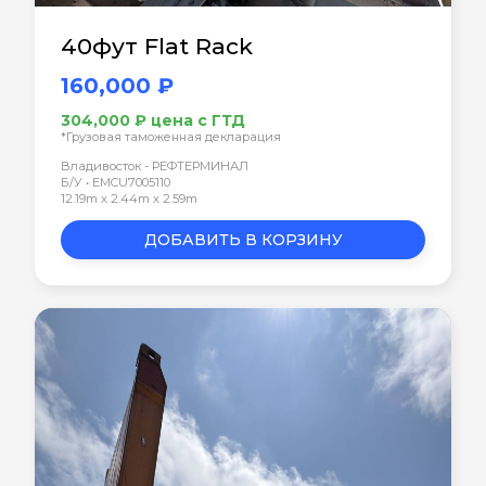
40фут Flat Rack
160,000 ₽
304,000 ₽ цена с ГТД
*Грузовая таможенная декларация
Владивосток - РЕФТЕРМИНАЛ
Б/У • EMCU7005110
12.19m x 2.44m x 2.59m
ДОБАВИТЬ В КОРЗИНУ