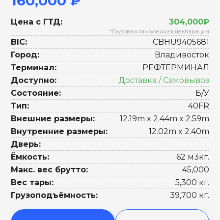
160,000 ₽
Цена с ГТД:
304,000₽
*Грузовая таможенная декларация
BIC:
CBHU9405681
Город:
Владивосток
Терминал:
РЕФТЕРМИНАЛ
Доступно:
Доставка / Самовывоз
Состояние:
Б/У
Тип:
40FR
Внешние размеры:
12.19m x 2.44m x 2.59m
Внутренние размеры:
12.02m x 2.40m
Дверь:
Ёмкость:
62 м3кг.
Макс. вес брутто:
45,000
Вес тары:
5,300 кг.
Грузоподъёмность:
39,700 кг.