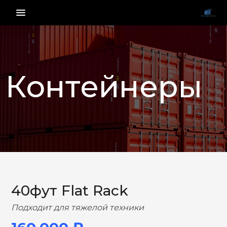
menu_vert
Контейнеры
НАЗАД
ВПЕРЕД
40фут Flat Rack
Подходит для тяжелой техники