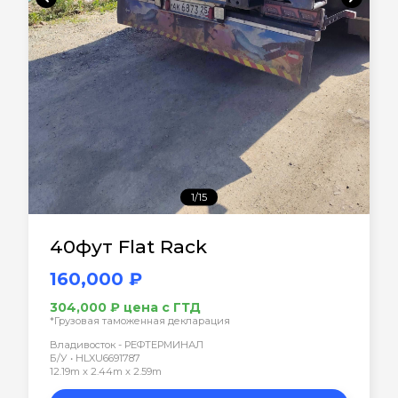
1/15
40фут Flat Rack
160,000 ₽
304,000 ₽ цена с ГТД
*Грузовая таможенная декларация
Владивосток - РЕФТЕРМИНАЛ
Б/У • HLXU6691787
12.19m x 2.44m x 2.59m