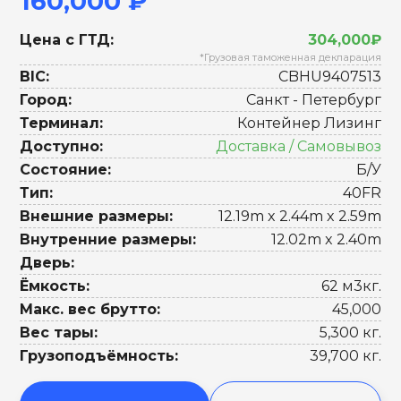
160,000 ₽
Цена с ГТД:
304,000₽
*Грузовая таможенная декларация
BIC:
CBHU9407513
Город:
Санкт - Петербург
Терминал:
Контейнер Лизинг
Доступно:
Доставка / Самовывоз
Состояние:
Б/У
Тип:
40FR
Внешние размеры:
12.19m x 2.44m x 2.59m
Внутренние размеры:
12.02m x 2.40m
Дверь:
Ёмкость:
62 м3кг.
Макс. вес брутто:
45,000
Вес тары:
5,300 кг.
Грузоподъёмность:
39,700 кг.