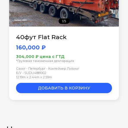
1/5
40фут Flat Rack
160,000 ₽
304,000 ₽ цена с ГТД
*Грузовая таможенная декларация
Санкт - Петербург - Контейнер Лизинг
Б/У • SUDU4881002
12.19m x 2.44m x 2.59m
ДОБАВИТЬ В КОРЗИНУ