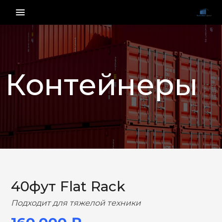
menu_vert
Контейнеры
НАЗАД
ВПЕРЕД
40фут Flat Rack
Подходит для тяжелой техники