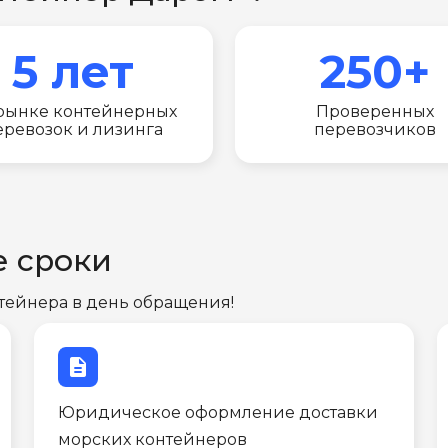
5 лет
250+
рынке контейнерных
Проверенных
еревозок и лизинга
перевозчиков
е сроки
тейнера в день обращения!
description
Юридическое оформление доставки
морских контейнеров