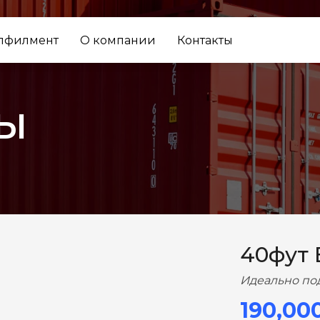
лфилмент
О компании
Контакты
ы
ВПЕРЕД
40фут
Идеально по
190,00