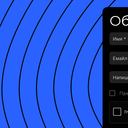
Об
Пре