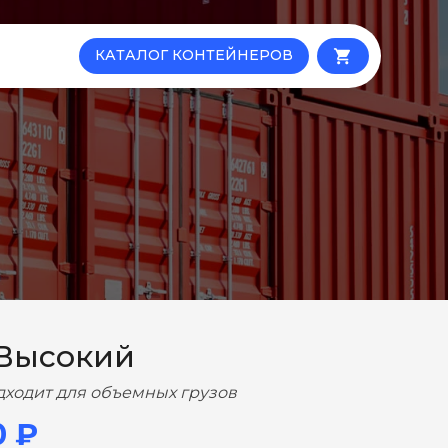
КАТАЛОГ КОНТЕЙНЕРОВ
local_grocery_store
 Высокий
дходит для объемных грузов
0 ₽