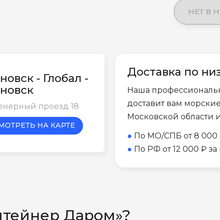
НЕТ В 
Доставка по ни
новск - Глобал -
новск
Наша профессиональ
доставит вам морски
енерный проезд 18
Московской области 
МОТРЕТЬ НА КАРТЕ
●
По МО/СПБ от 8 000 
●
По РФ от 12 000 ₽ з
нтейнер Даром»?