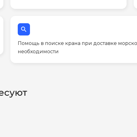
search
Помощь в поиске крана при доставке морско
необходимости
есуют