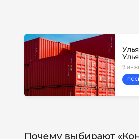
Улья
Улья
9 инж
ПОС
Почему выбирают «Ко