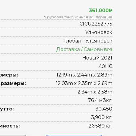
361,000₽
*Грузовая таможенная декларация
CICU2252775
Ульяновск
Глобал - Ульяновск
Доставка / Самовывоз
Новый 2021
40HC
змеры:
12.19m x 2.44m x 2.89m
 размеры:
12.03m x 2.35m x 2.69m
2.34m x 2.58m
76.4 м3кг.
утто:
30,480
3,900 кг.
мность:
26,580 кг.