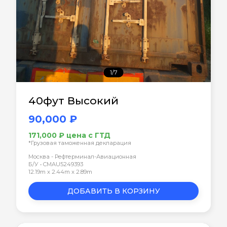
1/7
40фут Высокий
90,000 ₽
171,000 ₽ цена с ГТД
*Грузовая таможенная декларация
Москва - Рефтерминал-Авиационная
Б/У • CMAU5249393
12.19m x 2.44m x 2.89m
ДОБАВИТЬ В КОРЗИНУ