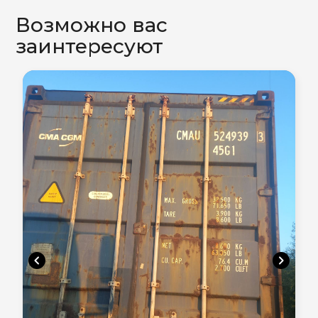
Возможно вас
заинтересуют
chevron_left
chevron_right