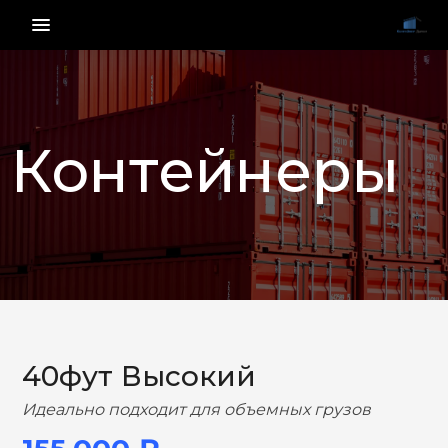
menu_vert
Контейнеры
НАЗАД
ВПЕРЕД
40фут Высокий
Идеально подходит для объемных грузов