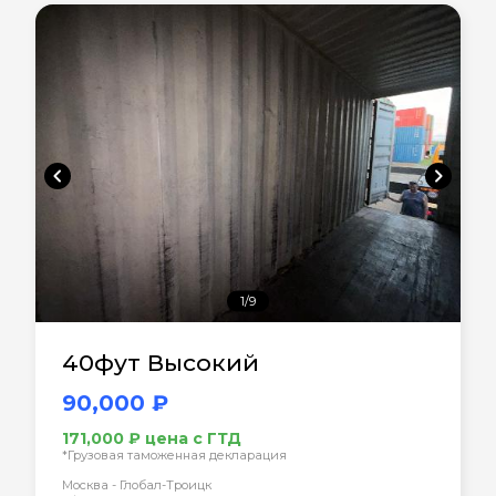
chevron_left
chevron_right
1/9
40фут Высокий
90,000 ₽
171,000 ₽ цена с ГТД
*Грузовая таможенная декларация
Москва - Глобал-Троицк