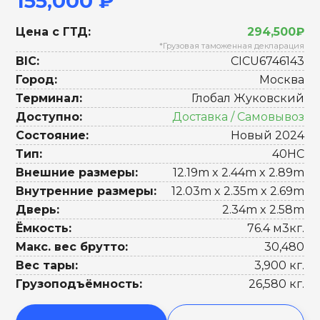
155,000 ₽
Цена с ГТД:
294,500₽
*Грузовая таможенная декларация
BIC:
CICU6746143
Город:
Москва
Терминал:
Глобал Жуковский
Доступно:
Доставка / Самовывоз
Состояние:
Новый 2024
Тип:
40HC
Внешние размеры:
12.19m x 2.44m x 2.89m
Внутренние размеры:
12.03m x 2.35m x 2.69m
Дверь:
2.34m x 2.58m
Ёмкость:
76.4 м3кг.
Макс. вес брутто:
30,480
Вес тары:
3,900 кг.
Грузоподъёмность:
26,580 кг.