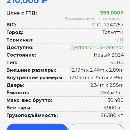
210,000 ₽
Цена с ГТД:
399,000₽
*Грузовая таможенная декларация
BIC:
CICU7247257
Город:
Тольятти
Терминал:
ТЛТ
Доступно:
Доставка / Самовывоз
Состояние:
Новый 2024
Тип:
40HC
Внешние размеры:
12.19m x 2.44m x 2.89m
Внутренние размеры:
12.03m x 2.35m x 2.69m
Дверь:
2.34m x 2.58m
Ёмкость:
76.4 м3кг.
Макс. вес брутто:
30,480
Вес тары:
3,900 кг.
Грузоподъёмность:
26,580 кг.