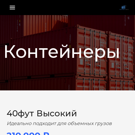
menu_vert
Контейнеры
НАЗАД
ВПЕРЕД
40фут Высокий
Идеально подходит для объемных грузов