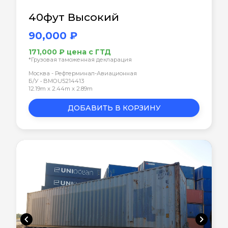
40фут Высокий
90,000 ₽
171,000 ₽ цена с ГТД
*Грузовая таможенная декларация
Москва - Рефтерминал-Авиационная
Б/У • BMOU5214413
12.19m x 2.44m x 2.89m
ДОБАВИТЬ В КОРЗИНУ
chevron_left
chevron_right