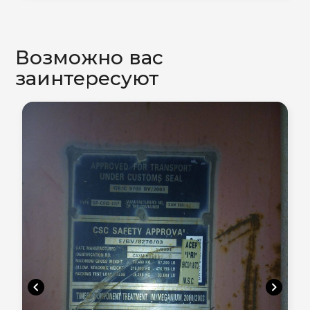
Возможно вас
заинтересуют
chevron_left
chevron_right