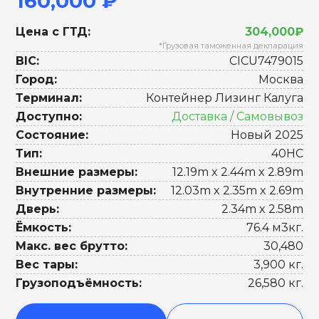
160,000 ₽
Цена с ГТД:
304,000₽
*Грузовая таможенная декларация
BIC:
CICU7479015
Город:
Москва
Терминал:
Контейнер Лизинг Калуга
Доступно:
Доставка / Самовывоз
Состояние:
Новый 2025
Тип:
40HC
Внешние размеры:
12.19m x 2.44m x 2.89m
Внутренние размеры:
12.03m x 2.35m x 2.69m
Дверь:
2.34m x 2.58m
Ёмкость:
76.4 м3кг.
Макс. вес брутто:
30,480
Вес тары:
3,900 кг.
Грузоподъёмность:
26,580 кг.