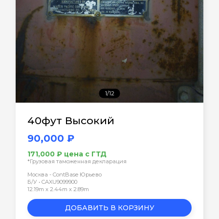
1/12
40фут Высокий
90,000 ₽
171,000 ₽ цена с ГТД
*Грузовая таможенная декларация
Москва - ContBase Юрьево
Б/У • CAXU9099900
12.19m x 2.44m x 2.89m
ДОБАВИТЬ В КОРЗИНУ