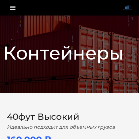
menu_vert
Контейнеры
НАЗАД
ВПЕРЕД
40фут Высокий
Идеально подходит для объемных грузов