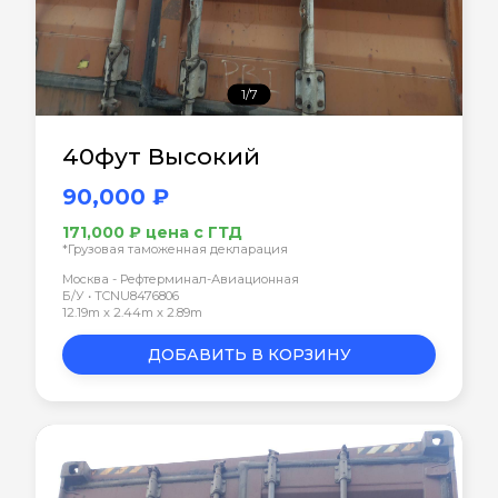
1/7
40фут Высокий
90,000 ₽
171,000 ₽ цена с ГТД
*Грузовая таможенная декларация
Москва - Рефтерминал-Авиационная
Б/У • TCNU8476806
12.19m x 2.44m x 2.89m
ДОБАВИТЬ В КОРЗИНУ