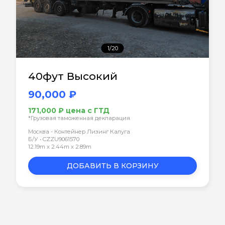
1/20
40фут Высокий
90,000 ₽
171,000 ₽ цена с ГТД
*Грузовая таможенная декларация
Москва - Контейнер Лизинг Калуга
Б/У • CZZU9061570
12.19m x 2.44m x 2.89m
ДОБАВИТЬ В КОРЗИНУ