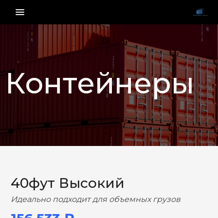
menu_vert
Контейнеры
НАЗАД
ВПЕРЕД
40фут Высокий
Идеально подходит для объемных грузов