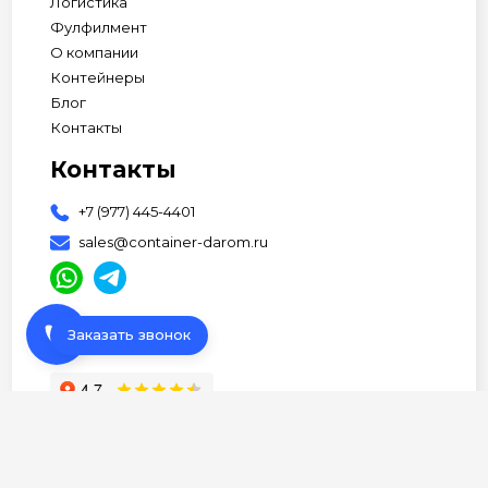
Логистика
Фулфилмент
О компании
Контейнеры
Блог
Контакты
Контакты
+7 (977) 445-4401
sales@container-darom.ru
phone
Заказать звонок
АП Студия
© 2026 Все права защищены •
Разработано