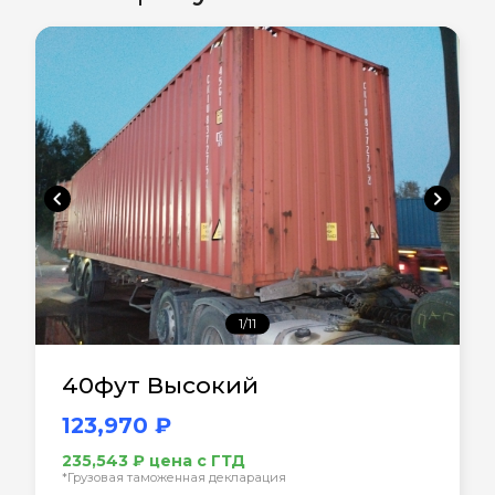
chevron_left
chevron_right
1/11
40фут Высокий
123,970 ₽
235,543 ₽ цена с ГТД
*Грузовая таможенная декларация