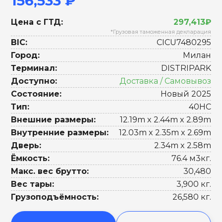
156,533 ₽
Цена с ГТД:
297,413₽
*Грузовая таможенная декларация
BIC:
CICU7480295
Город:
Милан
Терминал:
DISTRIPARK
Доступно:
Доставка / Самовывоз
Состояние:
Новый 2025
Тип:
40HC
Внешние размеры:
12.19m x 2.44m x 2.89m
Внутренние размеры:
12.03m x 2.35m x 2.69m
Дверь:
2.34m x 2.58m
Ёмкость:
76.4 м3кг.
Макс. вес брутто:
30,480
Вес тары:
3,900 кг.
Грузоподъёмность:
26,580 кг.