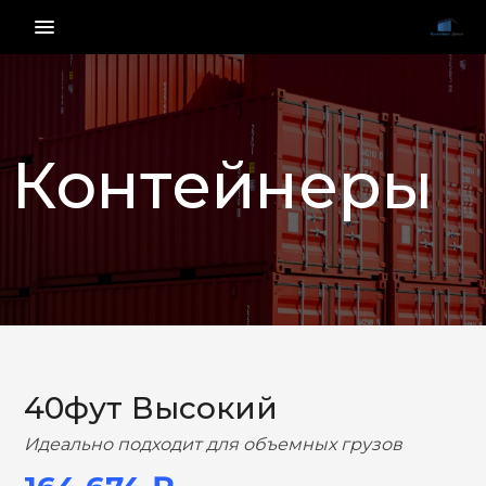
menu_vert
Контейнеры
НАЗАД
ВПЕРЕД
40фут Высокий
Идеально подходит для объемных грузов