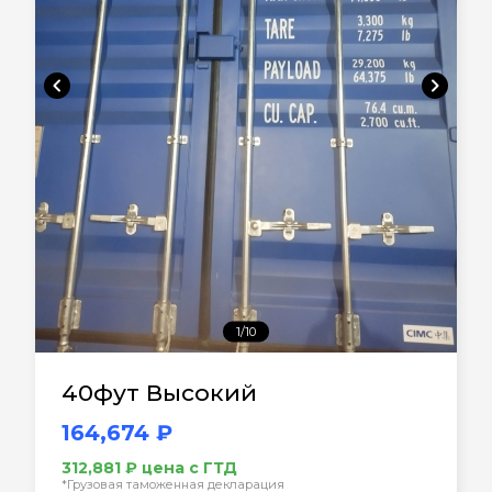
chevron_left
chevron_right
1/10
40фут Высокий
164,674 ₽
312,881 ₽ цена с ГТД
*Грузовая таможенная декларация