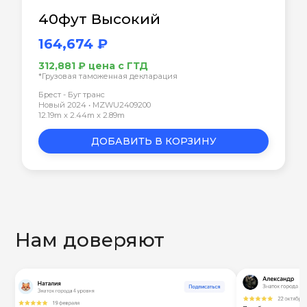
40фут Высокий
164,674 ₽
312,881 ₽ цена с ГТД
*Грузовая таможенная декларация
Брест - Буг транс
Новый 2024 • MZWU2409200
12.19m x 2.44m x 2.89m
ДОБАВИТЬ В КОРЗИНУ
Нам доверяют