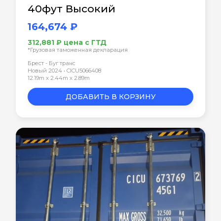
40фут Высокий
164,674 ₽
312,881 ₽ цена с ГТД
*Грузовая таможенная декларация
Брест - Буг транс
Новый 2024 • CICU5066408
12.19m x 2.44m x 2.89m
ДОБАВИТЬ В КОРЗИНУ