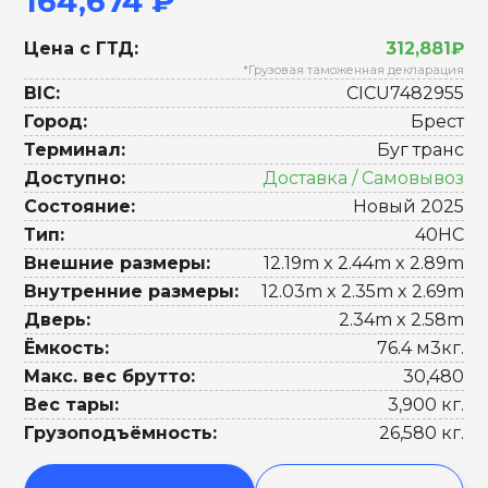
164,674 ₽
Цена с ГТД:
312,881₽
*Грузовая таможенная декларация
BIC:
CICU7482955
Город:
Брест
Терминал:
Буг транс
Доступно:
Доставка / Самовывоз
Состояние:
Новый 2025
Тип:
40HC
Внешние размеры:
12.19m x 2.44m x 2.89m
Внутренние размеры:
12.03m x 2.35m x 2.69m
Дверь:
2.34m x 2.58m
Ёмкость:
76.4 м3кг.
Макс. вес брутто:
30,480
Вес тары:
3,900 кг.
Грузоподъёмность:
26,580 кг.