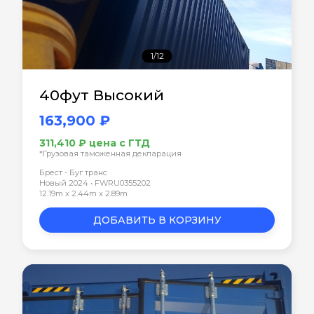
1/12
40фут Высокий
163,900 ₽
311,410 ₽ цена с ГТД
*Грузовая таможенная декларация
Брест - Буг транс
Новый 2024 • FWRU0355202
12.19m x 2.44m x 2.89m
ДОБАВИТЬ В КОРЗИНУ