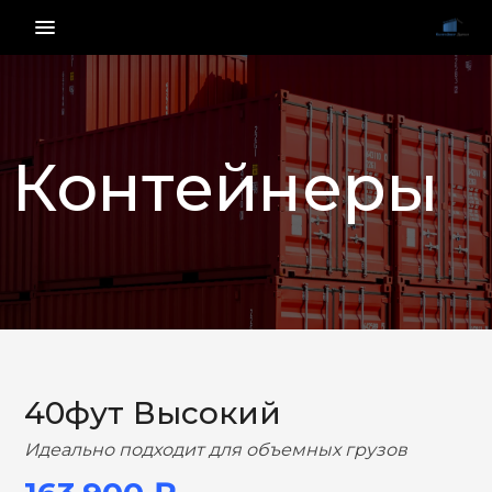
menu_vert
Контейнеры
НАЗАД
ВПЕРЕД
40фут Высокий
Идеально подходит для объемных грузов