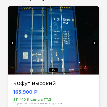
chevron_left
chevron_right
1/7
40фут Высокий
163,900 ₽
311,410 ₽ цена с ГТД
*Грузовая таможенная декларация