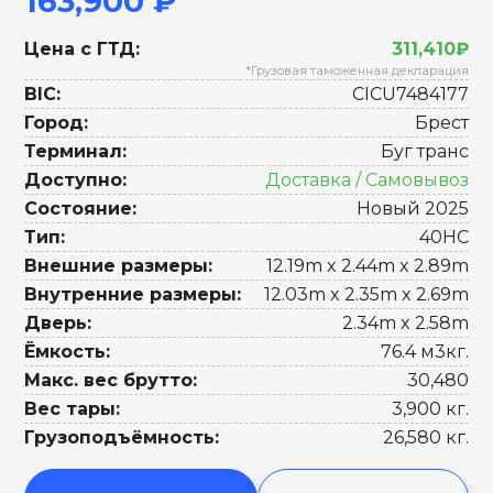
163,900 ₽
Цена с ГТД:
311,410₽
*Грузовая таможенная декларация
BIC:
CICU7484177
Город:
Брест
Терминал:
Буг транс
Доступно:
Доставка / Самовывоз
Состояние:
Новый 2025
Тип:
40HC
Внешние размеры:
12.19m x 2.44m x 2.89m
Внутренние размеры:
12.03m x 2.35m x 2.69m
Дверь:
2.34m x 2.58m
Ёмкость:
76.4 м3кг.
Макс. вес брутто:
30,480
Вес тары:
3,900 кг.
Грузоподъёмность:
26,580 кг.