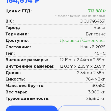
164,674 ₽
Цена с ГТД:
312,881₽
*Грузовая таможенная декларация
BIC:
CICU7484351
Город:
Брест
Терминал:
Буг транс
Доступно:
Доставка / Самовывоз
Состояние:
Новый 2025
Тип:
40HC
Внешние размеры:
12.19m x 2.44m x 2.89m
Внутренние размеры:
12.03m x 2.35m x 2.69m
Дверь:
2.34m x 2.58m
Ёмкость:
76.4 м3кг.
Макс. вес брутто:
30,480
Вес тары:
3,900 кг.
Грузоподъёмность:
26,580 кг.