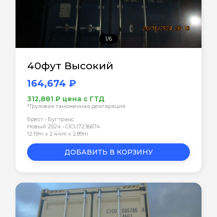
1/6
40фут Высокий
164,674 ₽
312,881 ₽ цена с ГТД
*Грузовая таможенная декларация
Брест - Буг транс
Новый 2024 • CICU7236674
12.19m x 2.44m x 2.89m
ДОБАВИТЬ В КОРЗИНУ