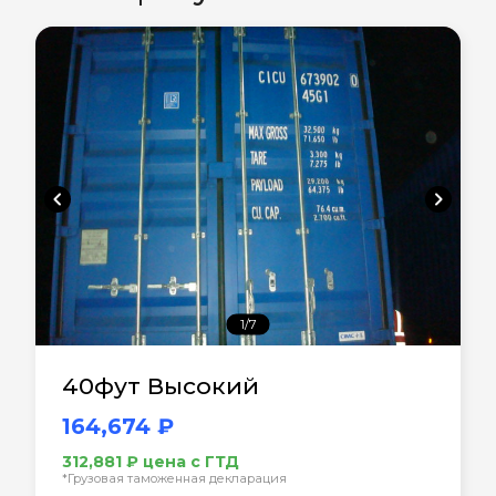
chevron_left
chevron_right
1/7
40фут Высокий
164,674 ₽
312,881 ₽ цена с ГТД
*Грузовая таможенная декларация