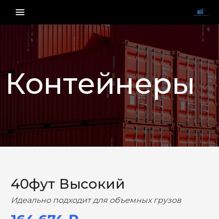
menu_vert
Контейнеры
НАЗАД
ВПЕРЕД
40фут Высокий
Идеально подходит для объемных грузов