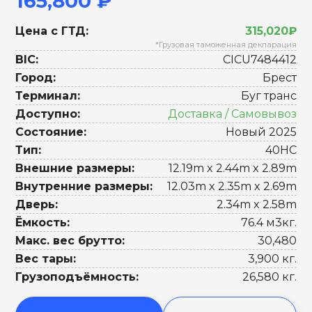
165,800 ₽
Цена с ГТД:
315,020₽
*Грузовая таможенная декларация
BIC:
CICU7484412
Город:
Брест
Терминал:
Буг транс
Доступно:
Доставка / Самовывоз
Состояние:
Новый 2025
Тип:
40HC
Внешние размеры:
12.19m x 2.44m x 2.89m
Внутренние размеры:
12.03m x 2.35m x 2.69m
Дверь:
2.34m x 2.58m
Ёмкость:
76.4 м3кг.
Макс. вес брутто:
30,480
Вес тары:
3,900 кг.
Грузоподъёмность:
26,580 кг.