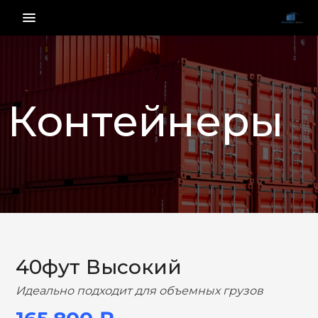
menu_vert
Контейнеры
НАЗАД
ВПЕРЕД
40фут Высокий
Идеально подходит для объемных грузов