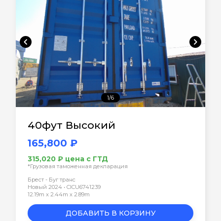
chevron_left
chevron_right
1/6
40фут Высокий
165,800 ₽
315,020 ₽ цена с ГТД
*Грузовая таможенная декларация
Брест - Буг транс
Новый 2024 • CICU6741239
12.19m x 2.44m x 2.89m
ДОБАВИТЬ В КОРЗИНУ