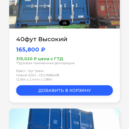
1/6
40фут Высокий
165,800 ₽
315,020 ₽ цена с ГТД
*Грузовая таможенная декларация
Брест - Буг транс
Новый 2024 • CICU5066408
12.19m x 2.44m x 2.89m
ДОБАВИТЬ В КОРЗИНУ