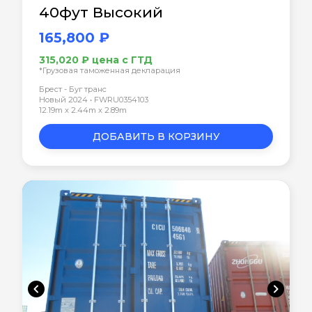
40фут Высокий
165,800 ₽
315,020 ₽ цена с ГТД
*Грузовая таможенная декларация
Брест - Буг транс
Новый 2024 • FWRU0354103
12.19m x 2.44m x 2.89m
ДОБАВИТЬ В КОРЗИНУ
chevron_left
chevron_right