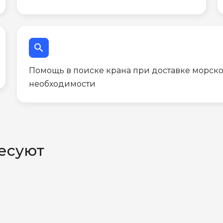
search
Помощь в поиске крана при доставке морско
необходимости
есуют