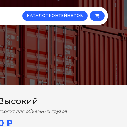
КАТАЛОГ КОНТЕЙНЕРОВ
local_grocery_store
 Высокий
дходит для объемных грузов
0 ₽