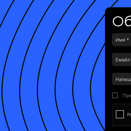
Об
Пре