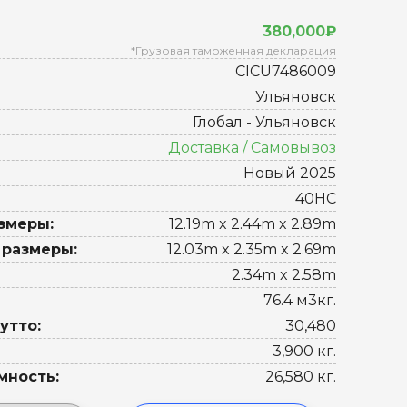
380,000₽
*Грузовая таможенная декларация
CICU7486009
Ульяновск
Глобал - Ульяновск
Доставка / Самовывоз
Новый 2025
40HC
змеры:
12.19m x 2.44m x 2.89m
 размеры:
12.03m x 2.35m x 2.69m
2.34m x 2.58m
76.4 м3кг.
утто:
30,480
3,900 кг.
мность:
26,580 кг.