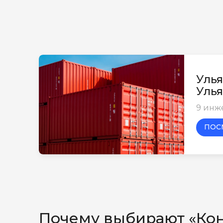
Улья
Улья
9 инж
ПОС
Почему выбирают «Ко