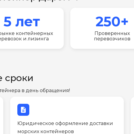
5 лет
250+
рынке контейнерных
Проверенных
еревозок и лизинга
перевозчиков
е сроки
тейнера в день обращения!
description
Юридическое оформление доставки
морских контейнеров