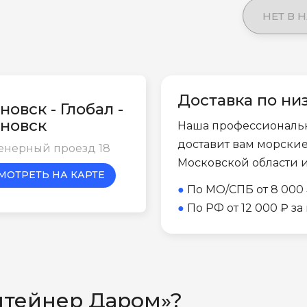
НЕТ В 
Доставка по ни
новск - Глобал -
новск
Наша профессиональ
доставит вам морски
енерный проезд 18
Московской области 
МОТРЕТЬ НА КАРТЕ
●
По МО/СПБ от 8 000 
●
По РФ от 12 000 ₽ з
нтейнер Даром»?