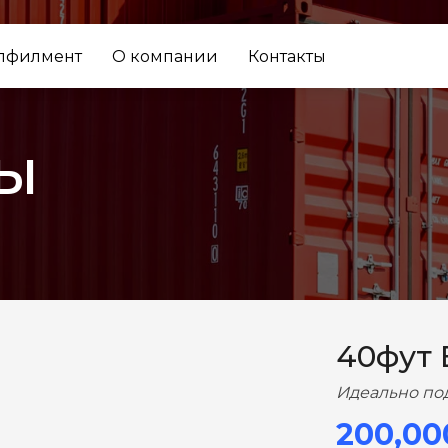
лфилмент
О компании
Контакты
ы
ВПЕРЕД
40фут
Идеально по
200,00