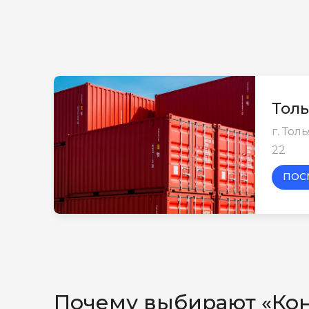
Толь
г. Тол
22
ПОС
Почему выбирают «Ко