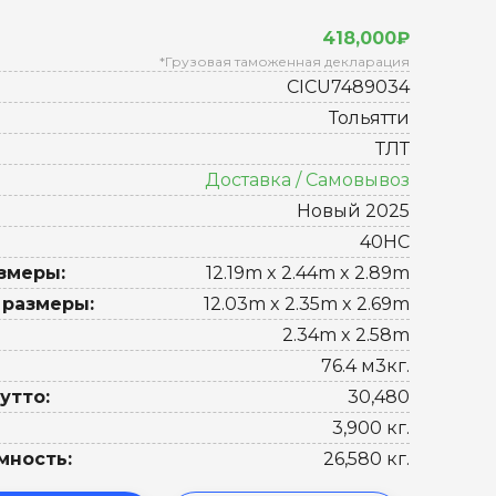
418,000₽
*Грузовая таможенная декларация
CICU7489034
Тольятти
ТЛТ
Доставка / Самовывоз
Новый 2025
40HC
змеры:
12.19m x 2.44m x 2.89m
 размеры:
12.03m x 2.35m x 2.69m
2.34m x 2.58m
76.4 м3кг.
утто:
30,480
3,900 кг.
мность:
26,580 кг.