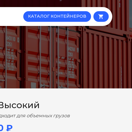
КАТАЛОГ КОНТЕЙНЕРОВ
local_grocery_store
 Высокий
дходит для объемных грузов
0 ₽