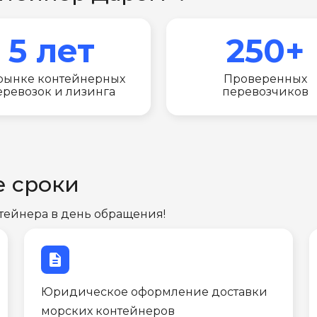
5 лет
250+
рынке контейнерных
Проверенных
еревозок и лизинга
перевозчиков
е сроки
тейнера в день обращения!
description
Юридическое оформление доставки
морских контейнеров