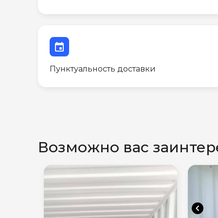
event
Пунктуальность доставки
Возможно вас заинтер
chevron_left