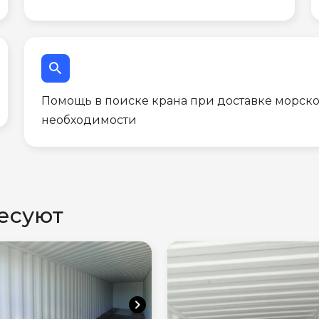
search
Помощь в поиске крана при доставке морско
необходимости
есуют
chevron_right