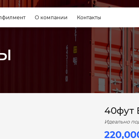
лфилмент
О компании
Контакты
ы
ВПЕРЕД
40фут
Идеально по
220,00