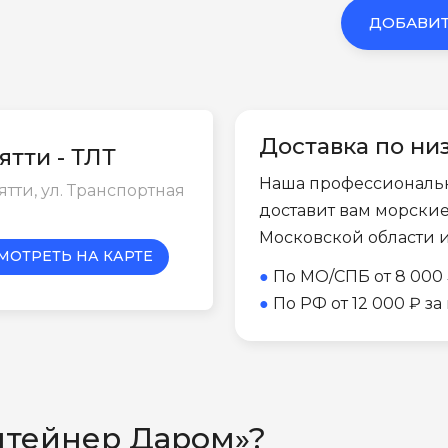
ДОБАВИТ
Доставка по ни
ятти - ТЛТ
Наша профессиональ
ьятти, ул. Транспортная
доставит вам морски
Московской области 
МОТРЕТЬ НА КАРТЕ
●
По МО/СПБ от 8 000 
●
По РФ от 12 000 ₽ з
нтейнер Даром»?