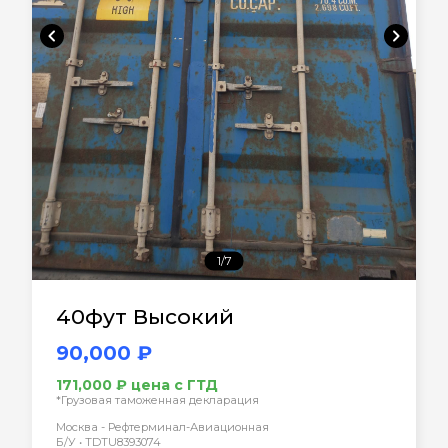
chevron_left
chevron_right
1/7
40фут Высокий
90,000 ₽
171,000 ₽ цена с ГТД
*Грузовая таможенная декларация
Москва - Рефтерминал-Авиационная
Б/У • TDTU8393074