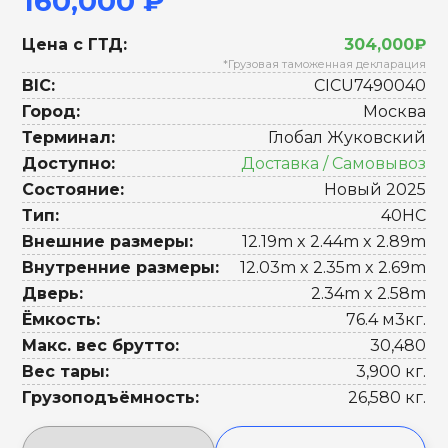
160,000 ₽
Цена с ГТД:
304,000₽
*Грузовая таможенная декларация
BIC:
CICU7490040
Город:
Москва
Терминал:
Глобал Жуковский
Доступно:
Доставка / Самовывоз
Состояние:
Новый 2025
Тип:
40HC
Внешние размеры:
12.19m x 2.44m x 2.89m
Внутренние размеры:
12.03m x 2.35m x 2.69m
Дверь:
2.34m x 2.58m
Ёмкость:
76.4 м3кг.
Макс. вес брутто:
30,480
Вес тары:
3,900 кг.
Грузоподъёмность:
26,580 кг.