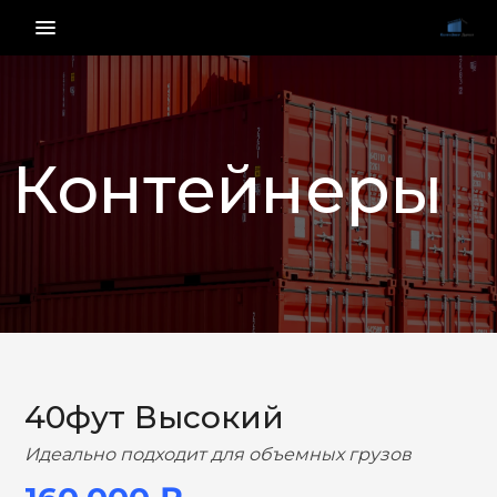
menu_vert
Контейнеры
НАЗАД
ВПЕРЕД
40фут Высокий
Идеально подходит для объемных грузов