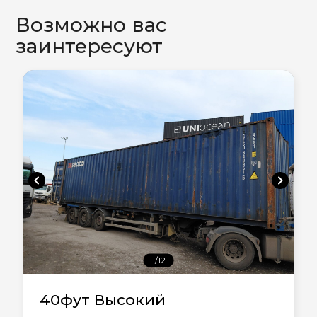
Возможно вас
заинтересуют
chevron_left
chevron_right
1/12
40фут Высокий