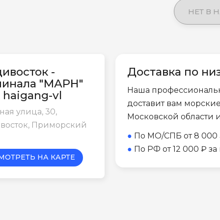
НЕТ В 
ивосток -
Доставка по ни
минала "МАРН"
Наша профессиональ
 haigang-vl
доставит вам морски
ая улица, 30,
Московской области 
восток, Приморский
●
По МО/СПБ от 8 000 
●
По РФ от 12 000 ₽ з
МОТРЕТЬ НА КАРТЕ