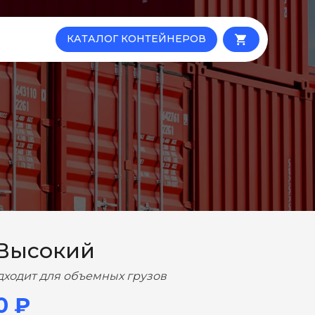
КАТАЛОГ КОНТЕЙНЕРОВ
local_grocery_store
 Высокий
дходит для объемных грузов
0 ₽