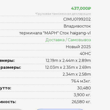
437,000₽
*Грузовая таможенная декларация
CIMU0199202
Владивосток
терминала "МАРН" Сток haigang-vl
Доставка / Самовывоз
Новый 2025
40HC
змеры:
12.19m x 2.44m x 2.89m
 размеры:
12.03m x 2.35m x 2.69m
2.34m x 2.58m
76.4 м3кг.
утто:
30,480
3,900 кг.
мность:
26,580 кг.