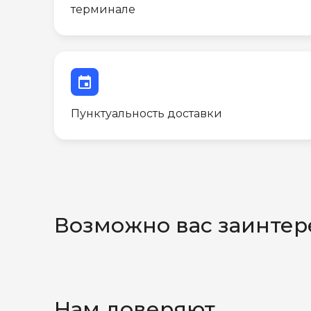
терминале
event
Пунктуальность доставки
Возможно вас заинтер
Нам доверяют