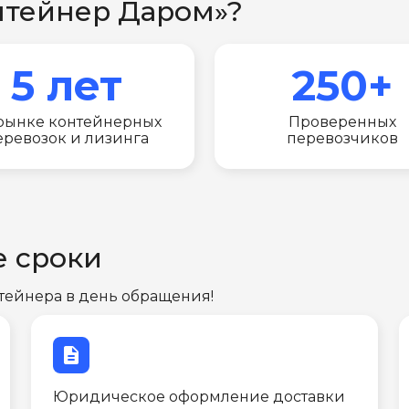
нтейнер Даром»?
5 лет
250+
рынке контейнерных
Проверенных
еревозок и лизинга
перевозчиков
е сроки
тейнера в день обращения!
description
Юридическое оформление доставки