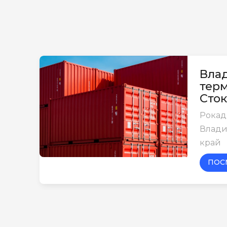
Влад
тер
Сток
Рокадн
Влади
край
ПОС