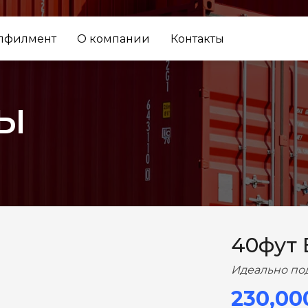
лфилмент
О компании
Контакты
ы
ВПЕРЕД
40фут
Идеально по
230,00