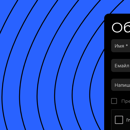
Об
Пре