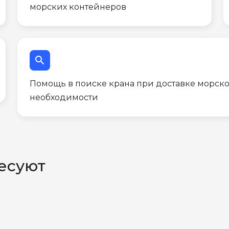
морских контейнеров
search
Помощь в поиске крана при доставке морско
необходимости
есуют