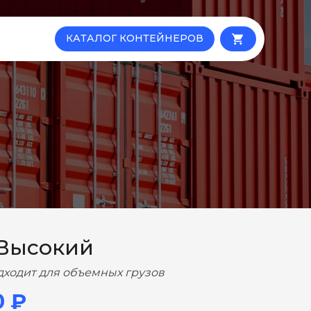
КАТАЛОГ КОНТЕЙНЕРОВ
local_grocery_store
 Высокий
дходит для объемных грузов
0 ₽