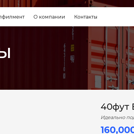
лфилмент
О компании
Контакты
ы
ВПЕРЕД
40фут
Идеально по
160,00