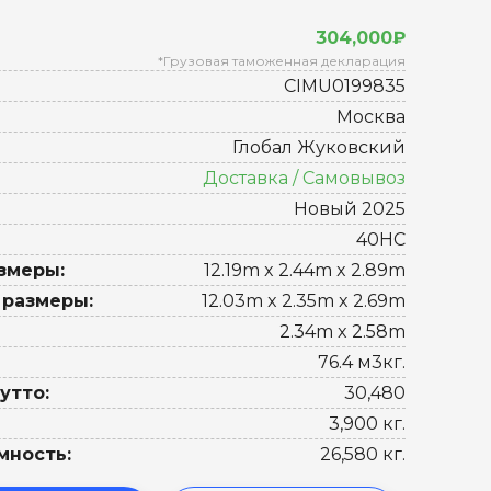
304,000₽
*Грузовая таможенная декларация
CIMU0199835
Москва
Глобал Жуковский
Доставка / Самовывоз
Новый 2025
40HC
змеры:
12.19m x 2.44m x 2.89m
 размеры:
12.03m x 2.35m x 2.69m
2.34m x 2.58m
76.4 м3кг.
утто:
30,480
3,900 кг.
мность:
26,580 кг.