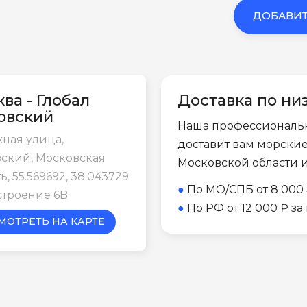
ДОБАВИТ
ва - Глобал
Доставка по ни
овский
Наша профессиональ
ная улица,
доставит вам морски
ский, Московская
Московской области 
ь, 55.569692, 38.043729
●
По МО/СПБ от 8 000 
строение 6B
●
По РФ от 12 000 ₽ з
МОТРЕТЬ НА КАРТЕ