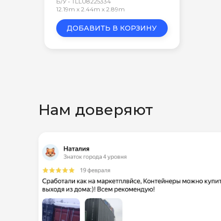
Б/У • TLLU8225334
12.19m x 2.44m x 2.89m
ДОБАВИТЬ В КОРЗИНУ
Нам доверяют