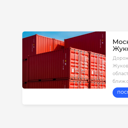
Моск
Жук
Дорож
Жуков
област
ближ.
ПОС