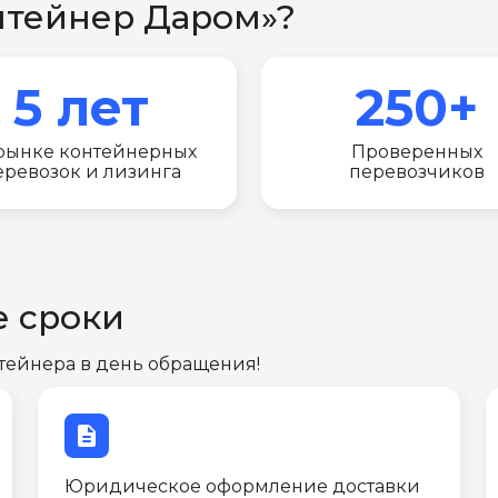
нтейнер Даром»?
5 лет
250+
рынке контейнерных
Проверенных
еревозок и лизинга
перевозчиков
е сроки
тейнера в день обращения!
description
Юридическое оформление доставки