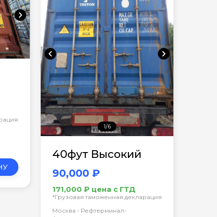
chevron_right
chevron_left
chevron_right
арация
1/6
40фут Высокий
НУ
90,000 ₽
171,000 ₽ цена с ГТД
*Грузовая таможенная декларация
Москва - Рефтерминал-