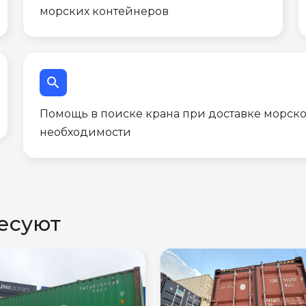
морских контейнеров
search
Помощь в поиске крана при доставке морско
необходимости
есуют