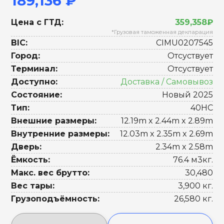
189,136 ₽
Цена с ГТД:
359,358₽
*Грузовая таможенная декларация
BIC:
CIMU0207545
Город:
Отсуствует
Терминал:
Отсуствует
Доступно:
Доставка / Самовывоз
Состояние:
Новый 2025
Тип:
40HC
Внешние размеры:
12.19m x 2.44m x 2.89m
Внутренние размеры:
12.03m x 2.35m x 2.69m
Дверь:
2.34m x 2.58m
Ёмкость:
76.4 м3кг.
Макс. вес брутто:
30,480
Вес тары:
3,900 кг.
Грузоподъёмность:
26,580 кг.