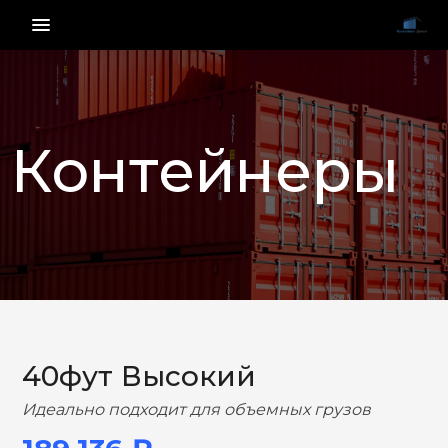
menu_vert
Контейнеры
НАЗАД
ВПЕРЕД
40фут Высокий
Идеально подходит для объемных грузов