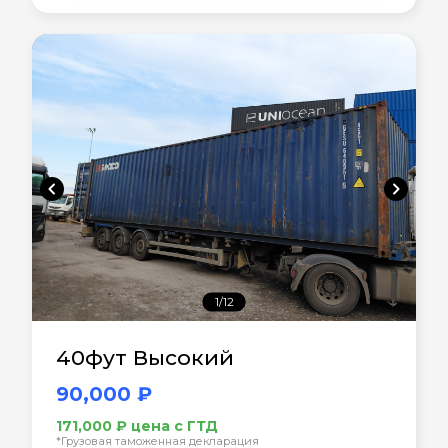
chevron_left
chevron_right
1/12
40фут Высокий
90,000 ₽
171,000 ₽ цена с ГТД
*Грузовая таможенная декларация