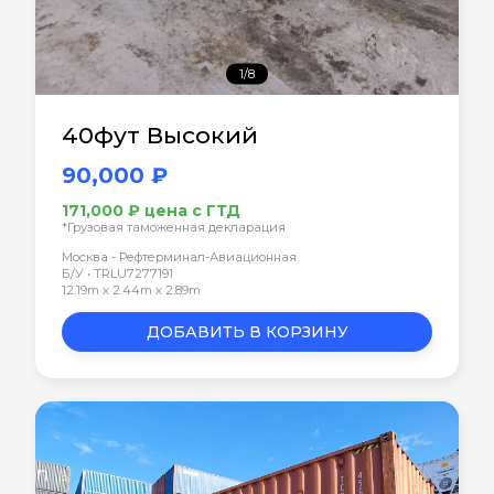
1/8
40фут Высокий
90,000 ₽
171,000 ₽ цена с ГТД
*Грузовая таможенная декларация
Москва - Рефтерминал-Авиационная
Б/У • TRLU7277191
12.19m x 2.44m x 2.89m
ДОБАВИТЬ В КОРЗИНУ