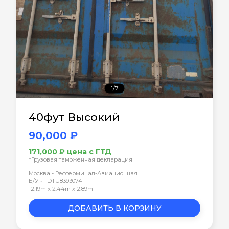
1/7
40фут Высокий
90,000 ₽
171,000 ₽ цена с ГТД
*Грузовая таможенная декларация
Москва - Рефтерминал-Авиационная
Б/У • TDTU8393074
12.19m x 2.44m x 2.89m
ДОБАВИТЬ В КОРЗИНУ