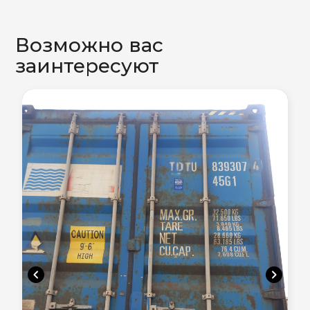
Возможно вас
заинтересуют
chevron_left
chevron_right