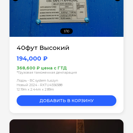
1/10
40фут Высокий
194,000 ₽
368,600 ₽ цена с ГТД
*Грузовая таможенная декларация
Лодзь - BC system tuszyn
Новый 2024 • RXTU4556588
12.19m x 2.44m x 2.89m
ДОБАВИТЬ В КОРЗИНУ