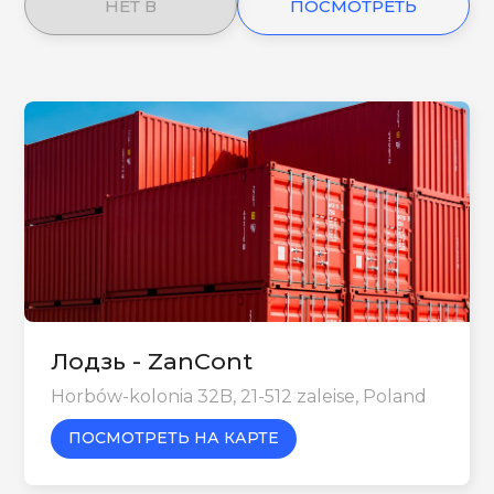
НЕТ В
ПОСМОТРЕТЬ
НАЛИЧИИ
ЕЩЕ
Лодзь - ZanCont
Horbów-kolonia 32B, 21-512 zaleise, Poland
ПОСМОТРЕТЬ НА КАРТЕ