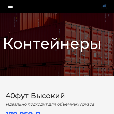
menu_vert
Контейнеры
НАЗАД
ВПЕРЕД
40фут Высокий
Идеально подходит для объемных грузов