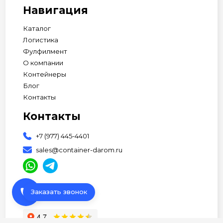
Навигация
Каталог
Логистика
Фулфилмент
О компании
Контейнеры
Блог
Контакты
Контакты
+7 (977) 445-4401
sales@container-darom.ru
phone
Заказать звонок