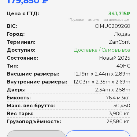
179,850 ₽
Цена с ГТД:
341,715₽
*Грузовая таможенная декларация
BIC:
CIMU0209260
Город:
Лодзь
Терминал:
ZanCont
Доступно:
Доставка / Самовывоз
Состояние:
Новый 2025
Тип:
40HC
Внешние размеры:
12.19m x 2.44m x 2.89m
Внутренние размеры:
12.03m x 2.35m x 2.69m
Дверь:
2.34m x 2.58m
Ёмкость:
76.4 м3кг.
Макс. вес брутто:
30,480
Вес тары:
3,900 кг.
Грузоподъёмность:
26,580 кг.