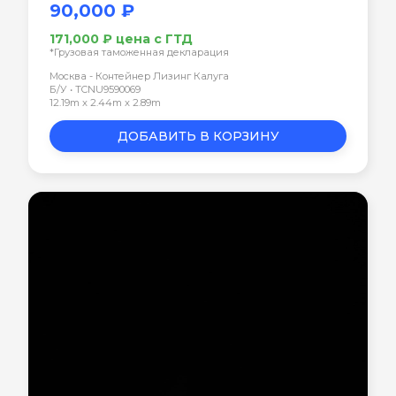
90,000 ₽
171,000 ₽ цена с ГТД
*Грузовая таможенная декларация
Москва - Контейнер Лизинг Калуга
Б/У • TCNU9590069
12.19m x 2.44m x 2.89m
ДОБАВИТЬ В КОРЗИНУ