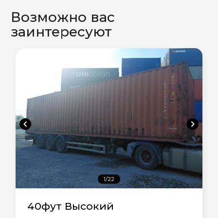
Возможно вас
заинтересуют
chevron_left
chevron_right
1/22
40фут Высокий