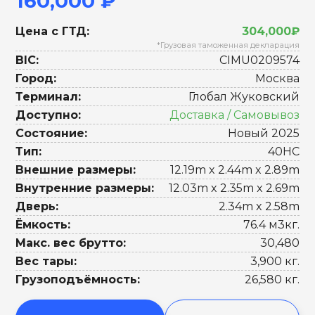
160,000 ₽
Цена с ГТД:
304,000₽
*Грузовая таможенная декларация
BIC:
CIMU0209574
Город:
Москва
Терминал:
Глобал Жуковский
Доступно:
Доставка / Самовывоз
Состояние:
Новый 2025
Тип:
40HC
Внешние размеры:
12.19m x 2.44m x 2.89m
Внутренние размеры:
12.03m x 2.35m x 2.69m
Дверь:
2.34m x 2.58m
Ёмкость:
76.4 м3кг.
Макс. вес брутто:
30,480
Вес тары:
3,900 кг.
Грузоподъёмность:
26,580 кг.