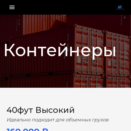
menu_vert
Контейнеры
НАЗАД
ВПЕРЕД
40фут Высокий
Идеально подходит для объемных грузов