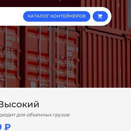
КАТАЛОГ КОНТЕЙНЕРОВ
local_grocery_store
 Высокий
дходит для объемных грузов
0 ₽