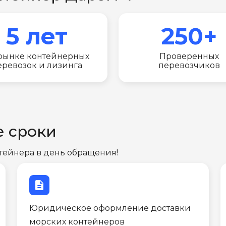
5 лет
250+
рынке контейнерных
Проверенных
еревозок и лизинга
перевозчиков
е сроки
тейнера в день обращения!
description
Юридическое оформление доставки
морских контейнеров