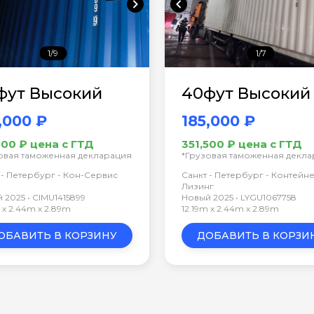
chevron_right
chevron_left
1/9
1/7
фут Высокий
40фут Высокий
,000 ₽
185,000 ₽
500 ₽ цена с ГТД
351,500 ₽ цена с ГТД
овая таможенная декларация
*Грузовая таможенная декл
 - Петербург - Кон-Сервис
Санкт - Петербург - Контейн
Лизинг
 2025 • CIMU1415899
Новый 2025 • LYGU1067758
m x 2.44m x 2.89m
12.19m x 2.44m x 2.89m
ОБАВИТЬ В КОРЗИНУ
ДОБАВИТЬ В КОРЗИ