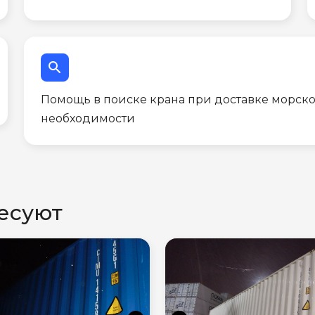
search
Помощь в поиске крана при доставке морско
необходимости
есуют