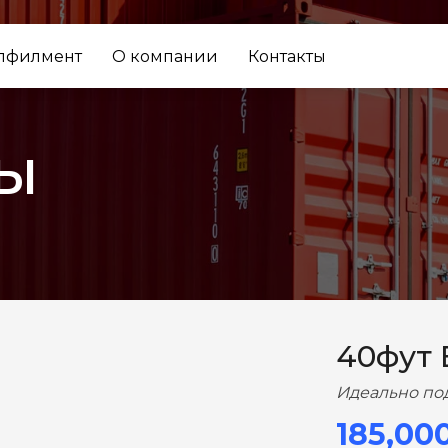
лфилмент
О компании
Контакты
ы
ВПЕРЕД
40фут
Идеально по
185,00