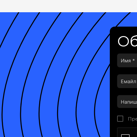
Об
Пре