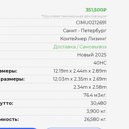
351,500₽
*Грузовая таможенная декларация
CIMU0212691
Санкт - Петербург
Контейнер Лизинг
Доставка / Самовывоз
Новый 2025
40HC
змеры:
12.19m x 2.44m x 2.89m
 размеры:
12.03m x 2.35m x 2.69m
2.34m x 2.58m
76.4 м3кг.
утто:
30,480
3,900 кг.
мность:
26,580 кг.