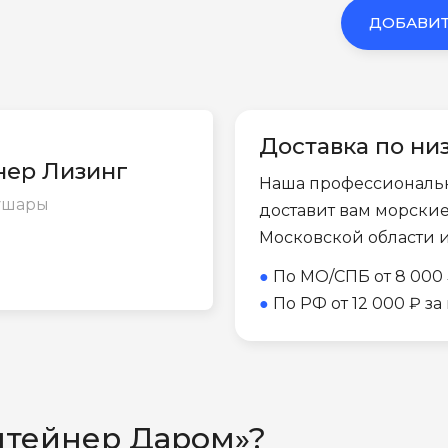
ДОБАВИТ
Доставка по ни
йнер Лизинг
Наша профессиональ
Шушары
доставит вам морски
Московской области 
●
По МО/СПБ от 8 000 
●
По РФ от 12 000 ₽ з
нтейнер Даром»?