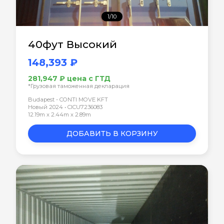
1/10
40фут Высокий
148,393 ₽
281,947 ₽ цена с ГТД
*Грузовая таможенная декларация
Budapest - CONTI MOVE KFT
Новый 2024 • CICU7236083
12.19m x 2.44m x 2.89m
ДОБАВИТЬ В КОРЗИНУ