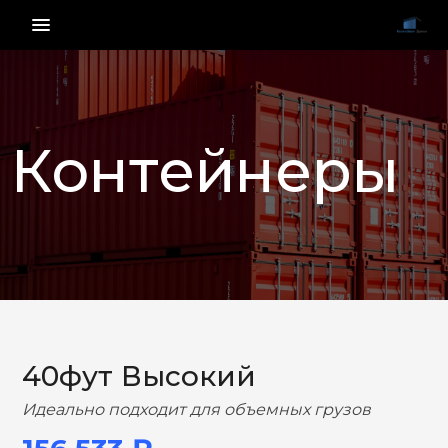
menu_vert
Контейнеры
НАЗАД
ВПЕРЕД
40фут Высокий
Идеально подходит для объемных грузов