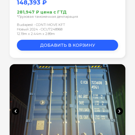
148,393 ₽
281,947 ₽ цена с ГТД
*Грузовая таможенная декларация
Budapest - CONTI MOVE KFT
Новый 2024 • CICU7248968
12.19m x 2.44m x 2.89m
ДОБАВИТЬ В КОРЗИНУ
chevron_left
chevron_right