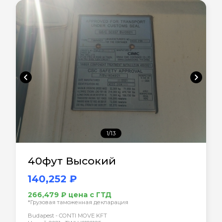
chevron_left
chevron_right
1/13
40фут Высокий
140,252 ₽
266,479 ₽ цена с ГТД
*Грузовая таможенная декларация
Budapest - CONTI MOVE KFT