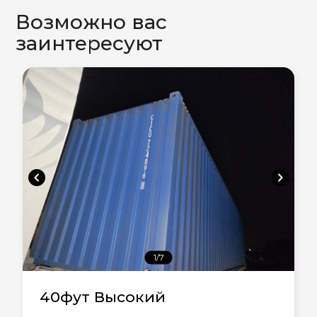
Возможно вас
заинтересуют
chevron_left
chevron_right
1/7
40фут Высокий