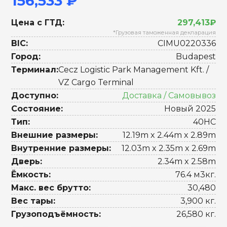
156,533 ₽
Цена с ГТД:
297,413₽
*Грузовая таможенная декларация
BIC:
CIMU0220336
Город:
Budapest
Терминал:
Cecz Logistic Park Management Kft. /
VZ Cargo Terminal
Доступно:
Доставка / Самовывоз
Состояние:
Новый 2025
Тип:
40HC
Внешние размеры:
12.19m x 2.44m x 2.89m
Внутренние размеры:
12.03m x 2.35m x 2.69m
Дверь:
2.34m x 2.58m
Ёмкость:
76.4 м3кг.
Макс. вес брутто:
30,480
Вес тары:
3,900 кг.
Грузоподъёмность:
26,580 кг.