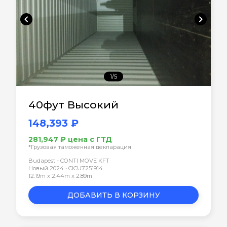
chevron_left
chevron_right
1/5
40фут Высокий
148,393 ₽
281,947 ₽ цена с ГТД
*Грузовая таможенная декларация
Budapest - CONTI MOVE KFT
Новый 2024 • CICU7251914
12.19m x 2.44m x 2.89m
ДОБАВИТЬ В КОРЗИНУ