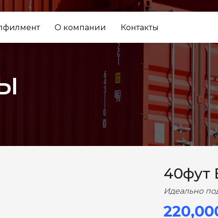
лфилмент
О компании
Контакты
ы
ВПЕРЕД
40фут
Идеально по
220,00