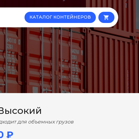
КАТАЛОГ КОНТЕЙНЕРОВ
local_grocery_store
 Высокий
дходит для объемных грузов
0 ₽