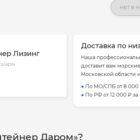
НЕТ В 
Доставка по ни
йнер Лизинг
Наша профессиональ
Шушары
доставит вам морски
Московской области 
●
По МО/СПБ от 8 000 
●
По РФ от 12 000 ₽ з
нтейнер Даром»?