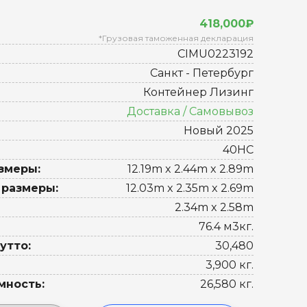
418,000₽
*Грузовая таможенная декларация
CIMU0223192
Санкт - Петербург
Контейнер Лизинг
Доставка / Самовывоз
Новый 2025
40HC
змеры:
12.19m x 2.44m x 2.89m
 размеры:
12.03m x 2.35m x 2.69m
2.34m x 2.58m
76.4 м3кг.
утто:
30,480
3,900 кг.
мность:
26,580 кг.