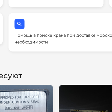
search
Помощь в поиске крана при доставке морско
необходимости
есуют