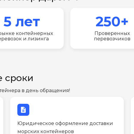
5 лет
250+
рынке контейнерных
Проверенных
еревозок и лизинга
перевозчиков
е сроки
тейнера в день обращения!
description
Юридическое оформление доставки
морских контейнеров