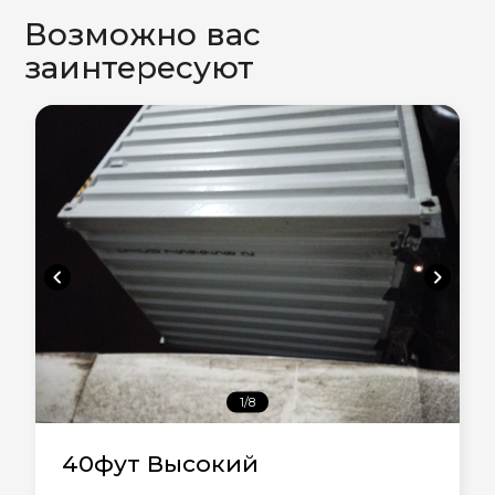
Возможно вас
заинтересуют
chevron_left
chevron_right
1/8
40фут Высокий