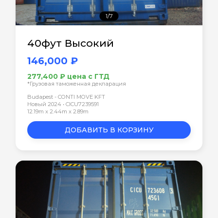
1/7
40фут Высокий
146,000 ₽
277,400 ₽ цена с ГТД
*Грузовая таможенная декларация
Budapest - CONTI MOVE KFT
Новый 2024 • CICU7239591
12.19m x 2.44m x 2.89m
ДОБАВИТЬ В КОРЗИНУ