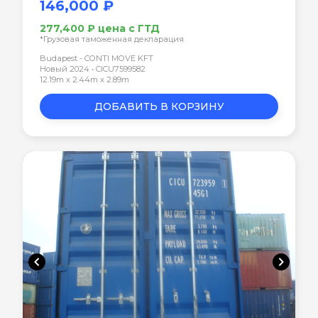
146,000 ₽
277,400 ₽ цена с ГТД
*Грузовая таможенная декларация
Budapest - CONTI MOVE KFT
Новый 2024 • CICU7599582
12.19m x 2.44m x 2.89m
ДОБАВИТЬ В КОРЗИНУ
chevron_left
chevron_right