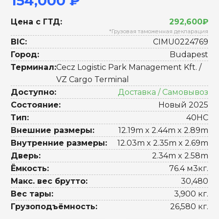
154,000 ₽
Цена с ГТД:
292,600₽
*Грузовая таможенная декларация
BIC:
CIMU0224769
Город:
Budapest
Терминал:
Cecz Logistic Park Management Kft. /
VZ Cargo Terminal
Доступно:
Доставка / Самовывоз
Состояние:
Новый 2025
Тип:
40HC
Внешние размеры:
12.19m x 2.44m x 2.89m
Внутренние размеры:
12.03m x 2.35m x 2.69m
Дверь:
2.34m x 2.58m
Ёмкость:
76.4 м3кг.
Макс. вес брутто:
30,480
Вес тары:
3,900 кг.
Грузоподъёмность:
26,580 кг.