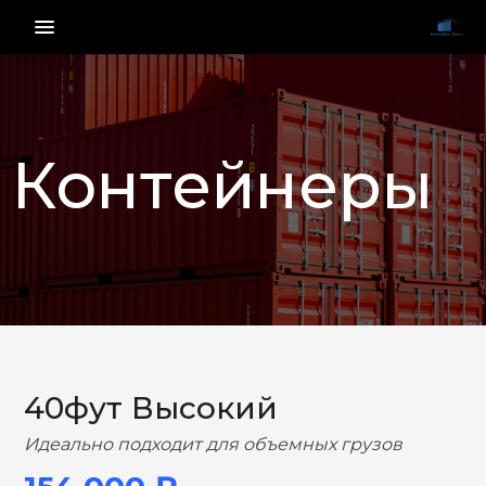
menu_vert
Контейнеры
НАЗАД
ВПЕРЕД
40фут Высокий
Идеально подходит для объемных грузов