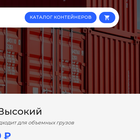
КАТАЛОГ КОНТЕЙНЕРОВ
local_grocery_store
 Высокий
дходит для объемных грузов
0 ₽