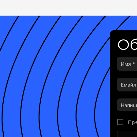
Об
Пре