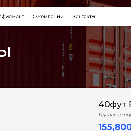
лфилмент
О компании
Контакты
ы
ВПЕРЕД
40фут
Идеально по
155,80