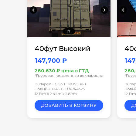
chevron_left
chevron_right
chevron_left
1/11
40фут Высокий
40
147,700 ₽
147
280,630 ₽ цена с ГТД
280,
*Грузовая таможенная декларация
*Груз
Budapest - CONTI MOVE KFT
Budap
Новый 2024 • CICU6744325
Новый
12.19m x 2.44m x 2.89m
12.19
ДОБАВИТЬ В КОРЗИНУ
Д