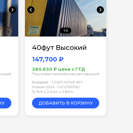
chevron_right
chevron_left
chevron_right
1/6
40фут Высокий
147,700 ₽
280,630 ₽ цена с ГТД
арация
*Грузовая таможенная декларация
Budapest - CONTI MOVE KFT
Новый 2024 • CICU7611760
12.19m x 2.44m x 2.89m
НУ
ДОБАВИТЬ В КОРЗИНУ