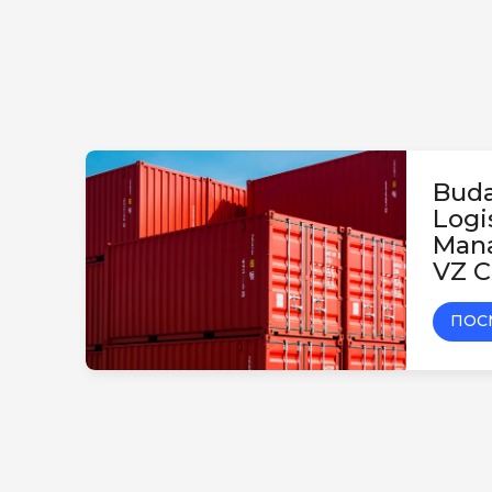
Buda
Logi
Mana
VZ C
ПОС