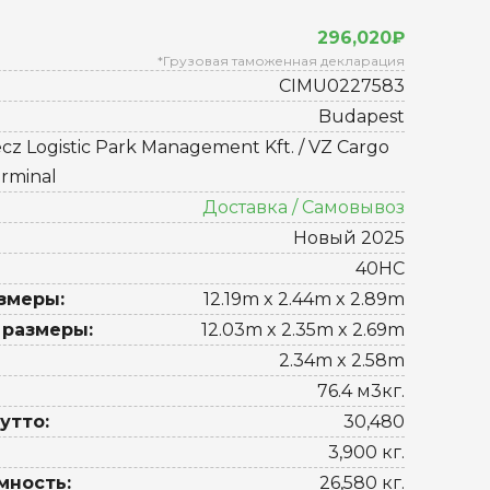
296,020₽
*Грузовая таможенная декларация
CIMU0227583
Budapest
cz Logistic Park Management Kft. / VZ Cargo
rminal
Доставка / Самовывоз
Новый 2025
40HC
змеры:
12.19m x 2.44m x 2.89m
 размеры:
12.03m x 2.35m x 2.69m
2.34m x 2.58m
76.4 м3кг.
утто:
30,480
3,900 кг.
мность:
26,580 кг.