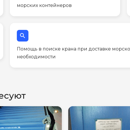
морских контейнеров
search
Помощь в поиске крана при доставке морско
необходимости
есуют