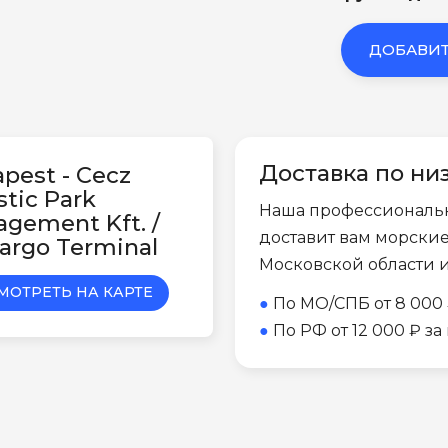
ДОБАВИТ
Доставка по ни
pest - Cecz
stic Park
Наша профессиональ
gement Kft. /
доставит вам морски
argo Terminal
Московской области 
МОТРЕТЬ НА КАРТЕ
●
По МО/СПБ от 8 000 
●
По РФ от 12 000 ₽ з