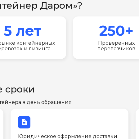
нтейнер Даром»?
5 лет
250+
рынке контейнерных
Проверенных
еревозок и лизинга
перевозчиков
е сроки
тейнера в день обращения!
description
Юридическое оформление доставки