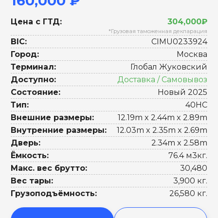
160,000 ₽
Цена с ГТД:
304,000₽
*Грузовая таможенная декларация
BIC:
CIMU0233924
Город:
Москва
Терминал:
Глобал Жуковский
Доступно:
Доставка / Самовывоз
Состояние:
Новый 2025
Тип:
40HC
Внешние размеры:
12.19m x 2.44m x 2.89m
Внутренние размеры:
12.03m x 2.35m x 2.69m
Дверь:
2.34m x 2.58m
Ёмкость:
76.4 м3кг.
Макс. вес брутто:
30,480
Вес тары:
3,900 кг.
Грузоподъёмность:
26,580 кг.