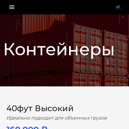
menu_vert
Контейнеры
НАЗАД
ВПЕРЕД
40фут Высокий
Идеально подходит для объемных грузов