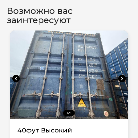
Возможно вас
заинтересуют
chevron_left
chevron_right
1/9
40фут Высокий