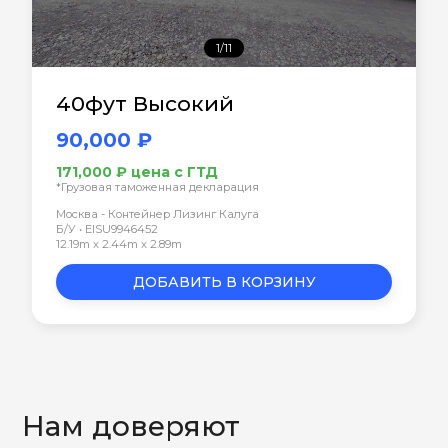
1/11
40фут Высокий
90,000 ₽
171,000 ₽ цена с ГТД
*Грузовая таможенная декларация
Москва - Контейнер Лизинг Калуга
Б/У • EISU9946452
12.19m x 2.44m x 2.89m
ДОБАВИТЬ В КОРЗИНУ
Нам доверяют