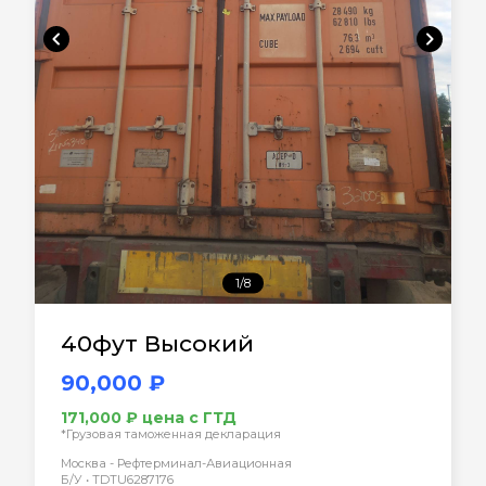
chevron_left
chevron_right
1/8
40фут Высокий
90,000 ₽
171,000 ₽ цена с ГТД
*Грузовая таможенная декларация
Москва - Рефтерминал-Авиационная
Б/У • TDTU6287176