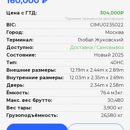
160,000 ₽
Цена с ГТД:
304,000₽
*Грузовая таможенная декларация
BIC:
CIMU0235022
Город:
Москва
Терминал:
Глобал Жуковский
Доступно:
Доставка / Самовывоз
Состояние:
Новый 2025
Тип:
40HC
Внешние размеры:
12.19m x 2.44m x 2.89m
Внутренние размеры:
12.03m x 2.35m x 2.69m
Дверь:
2.34m x 2.58m
Ёмкость:
76.4 м3кг.
Макс. вес брутто:
30,480
Вес тары:
3,900 кг.
Грузоподъёмность:
26,580 кг.