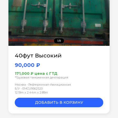
1/8
40фут Высокий
90,000 ₽
171,000 ₽ цена с ГТД
*Грузовая таможенная декларация
Москва - Рефтерминал-Авиационная
Б/У • EMCU9562520
12.19m x 2.44m x 2.89m
ДОБАВИТЬ В КОРЗИНУ