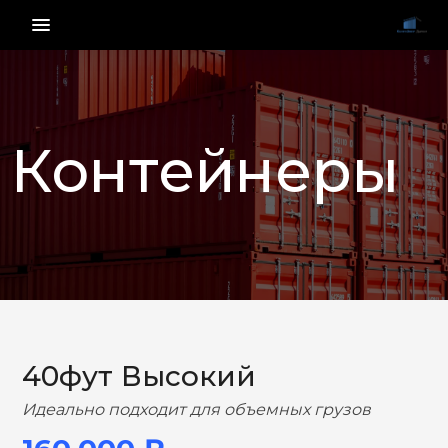
menu_vert
Контейнеры
НАЗАД
ВПЕРЕД
40фут Высокий
Идеально подходит для объемных грузов