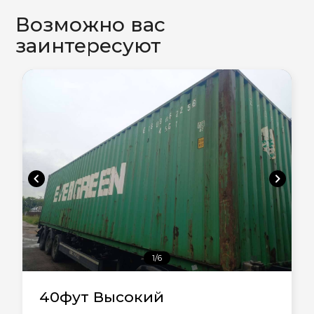
Возможно вас
заинтересуют
chevron_left
chevron_right
1/6
40фут Высокий