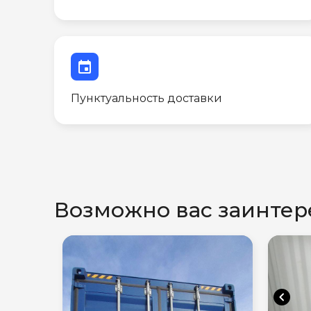
event
Пунктуальность доставки
Возможно вас заинтер
chevron_left