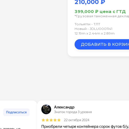
210,000 ₽
399,000 ₽ цена с ГТД
*Грузовая таможенная декл
Тольятти - ТЛТ
Новый • JDLU0001141
12.19m x 2.44m x 2.89m
ДОБАВИТЬ В КОРЗИ