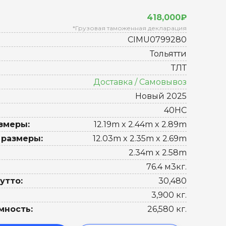
418,000₽
*Грузовая таможенная декларация
CIMU0799280
Тольятти
ТЛТ
Доставка / Самовывоз
Новый 2025
40HC
змеры:
12.19m x 2.44m x 2.89m
 размеры:
12.03m x 2.35m x 2.69m
2.34m x 2.58m
76.4 м3кг.
утто:
30,480
3,900 кг.
мность:
26,580 кг.