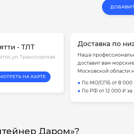
ДОБАВИТ
Доставка по ни
ятти - ТЛТ
Наша профессиональ
ьятти, ул. Транспортная
доставит вам морски
Московской области 
МОТРЕТЬ НА КАРТЕ
●
По МО/СПБ от 8 000 
●
По РФ от 12 000 ₽ з
нтейнер Даром»?