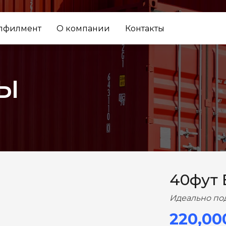
лфилмент
О компании
Контакты
ы
ВПЕРЕД
40фут
Идеально по
220,00