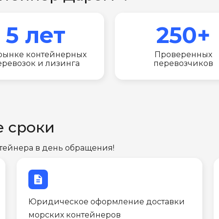
5 лет
250+
рынке контейнерных
Проверенных
еревозок и лизинга
перевозчиков
е сроки
тейнера в день обращения!
description
Юридическое оформление доставки
морских контейнеров