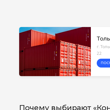
Толь
г. Тол
22
ПОС
Почему выбирают «Ко