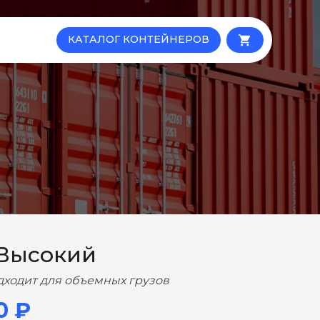
КАТАЛОГ КОНТЕЙНЕРОВ
local_grocery_store
 Высокий
дходит для объемных грузов
0 ₽