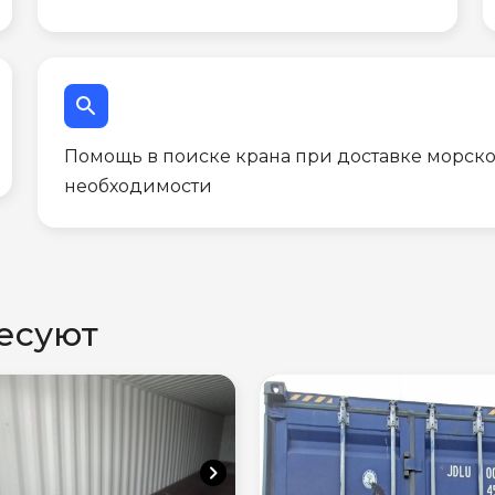
search
Помощь в поиске крана при доставке морско
необходимости
есуют
chevron_right