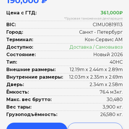
190,000 ₽
Цена с ГТД:
361,000₽
*Грузовая таможенная декларация
BIC:
CIMU0819113
Город:
Санкт - Петербург
Терминал:
Кон-Сервис АМ
Доступно:
Доставка / Самовывоз
Состояние:
Новый 2026
Тип:
40HC
Внешние размеры:
12.19m x 2.44m x 2.89m
Внутренние размеры:
12.03m x 2.35m x 2.69m
Дверь:
2.34m x 2.58m
Ёмкость:
76.4 м3кг.
Макс. вес брутто:
30,480
Вес тары:
3,900 кг.
Грузоподъёмность:
26,580 кг.