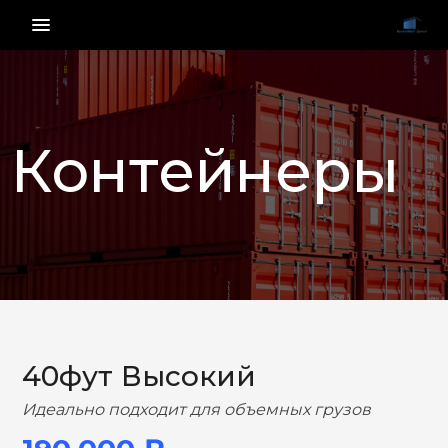
menu_vert
Контейнеры
НАЗАД
ВПЕРЕД
40фут Высокий
Идеально подходит для объемных грузов