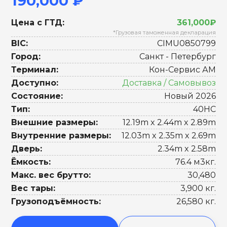
190,000 ₽
Цена с ГТД:
361,000₽
*Грузовая таможенная декларация
BIC:
CIMU0850799
Город:
Санкт - Петербург
Терминал:
Кон-Сервис АМ
Доступно:
Доставка / Самовывоз
Состояние:
Новый 2026
Тип:
40HC
Внешние размеры:
12.19m x 2.44m x 2.89m
Внутренние размеры:
12.03m x 2.35m x 2.69m
Дверь:
2.34m x 2.58m
Ёмкость:
76.4 м3кг.
Макс. вес брутто:
30,480
Вес тары:
3,900 кг.
Грузоподъёмность:
26,580 кг.