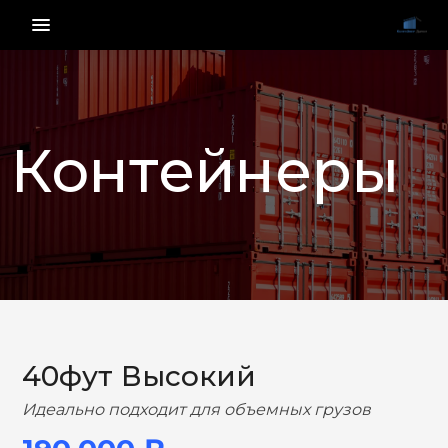
menu_vert
Контейнеры
НАЗАД
ВПЕРЕД
40фут Высокий
Идеально подходит для объемных грузов