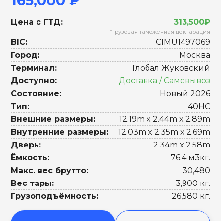
165,000 ₽
Цена с ГТД:
313,500₽
*Грузовая таможенная декларация
BIC:
CIMU1497069
Город:
Москва
Терминал:
Глобал Жуковский
Доступно:
Доставка / Самовывоз
Состояние:
Новый 2026
Тип:
40HC
Внешние размеры:
12.19m x 2.44m x 2.89m
Внутренние размеры:
12.03m x 2.35m x 2.69m
Дверь:
2.34m x 2.58m
Ёмкость:
76.4 м3кг.
Макс. вес брутто:
30,480
Вес тары:
3,900 кг.
Грузоподъёмность:
26,580 кг.