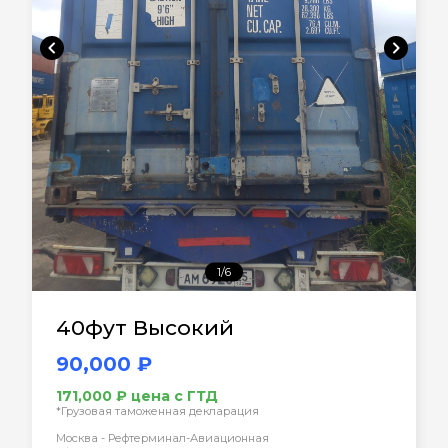
chevron_left
chevron_right
1/6
40фут Высокий
90,000 ₽
171,000 ₽ цена с ГТД
*Грузовая таможенная декларация
Москва - Рефтерминал-Авиационная