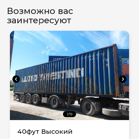
Возможно вас
заинтересуют
chevron_left
chevron_right
1/19
40фут Высокий