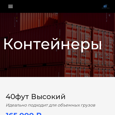
menu_vert
Контейнеры
НАЗАД
ВПЕРЕД
40фут Высокий
Идеально подходит для объемных грузов