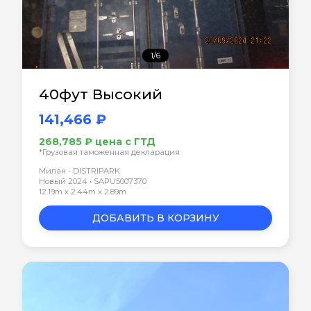
1/6
40фут Высокий
141,466 ₽
268,785 ₽ цена с ГТД
*Грузовая таможенная декларация
Милан - DISTRIPARK
Новый 2024 • SAPU5007370
12.19m x 2.44m x 2.89m
ДОБАВИТЬ В КОРЗИНУ