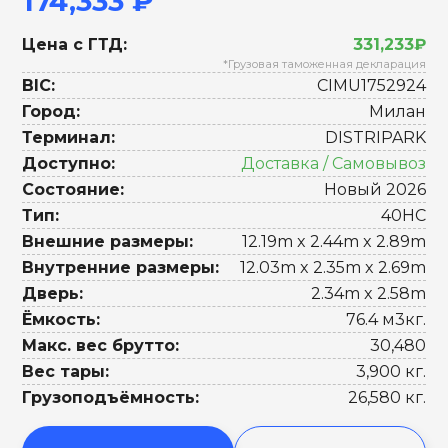
174,333 ₽
Цена с ГТД:
331,233₽
*Грузовая таможенная декларация
BIC:
CIMU1752924
Город:
Милан
Терминал:
DISTRIPARK
Доступно:
Доставка / Самовывоз
Состояние:
Новый 2026
Тип:
40HC
Внешние размеры:
12.19m x 2.44m x 2.89m
Внутренние размеры:
12.03m x 2.35m x 2.69m
Дверь:
2.34m x 2.58m
Ёмкость:
76.4 м3кг.
Макс. вес брутто:
30,480
Вес тары:
3,900 кг.
Грузоподъёмность:
26,580 кг.