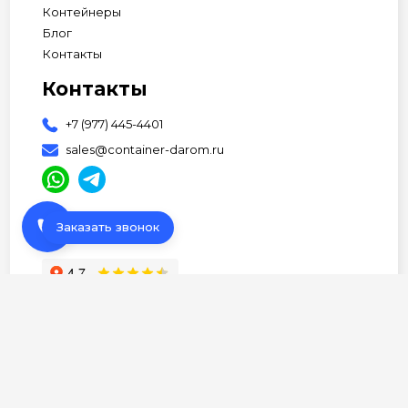
Контейнеры
Блог
Контакты
Контакты
+7 (977) 445-4401
sales@container-darom.ru
phone
Заказать звонок
АП Студия
© 2026 Все права защищены •
Разработано
Политика Конфиденциальности