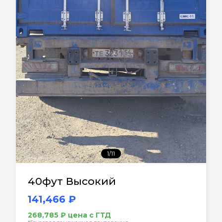
1/11
40фут Высокий
141,466 ₽
268,785 ₽ цена с ГТД