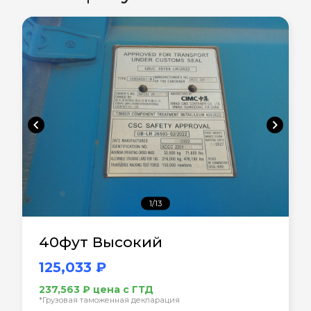
chevron_left
chevron_right
1/13
40фут Высокий
125,033 ₽
237,563 ₽ цена с ГТД
*Грузовая таможенная декларация