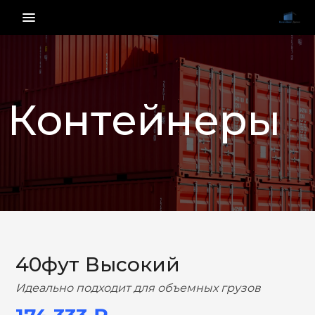
menu_vert
Контейнеры
НАЗАД
ВПЕРЕД
40фут Высокий
Идеально подходит для объемных грузов