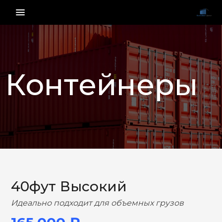
menu_vert
Контейнеры
НАЗАД
ВПЕРЕД
40фут Высокий
Идеально подходит для объемных грузов