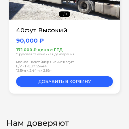
1/11
40фут Высокий
90,000 ₽
171,000 ₽ цена с ГТД
*Грузовая таможенная декларация
Москва - Контейнер Лизинг Калуга
Б/У • TRLU7155444
12.19m x 2.44m x 2.89m
ДОБАВИТЬ В КОРЗИНУ
Нам доверяют