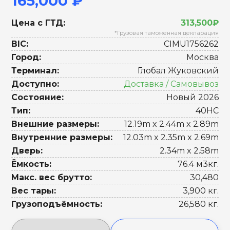
165,000 ₽
Цена с ГТД:
313,500₽
*Грузовая таможенная декларация
BIC:
CIMU1756262
Город:
Москва
Терминал:
Глобал Жуковский
Доступно:
Доставка / Самовывоз
Состояние:
Новый 2026
Тип:
40HC
Внешние размеры:
12.19m x 2.44m x 2.89m
Внутренние размеры:
12.03m x 2.35m x 2.69m
Дверь:
2.34m x 2.58m
Ёмкость:
76.4 м3кг.
Макс. вес брутто:
30,480
Вес тары:
3,900 кг.
Грузоподъёмность:
26,580 кг.