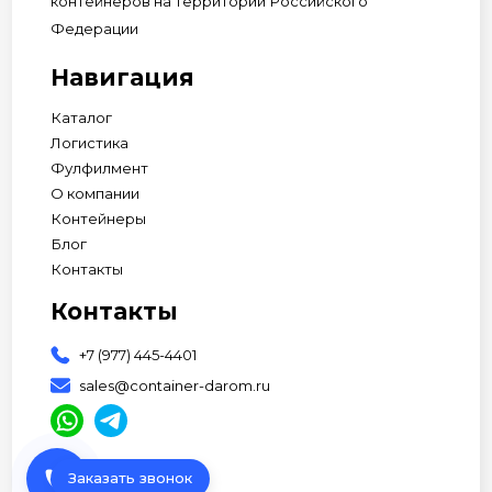
контейнеров на территории Российского
Федерации
Навигация
Каталог
Логистика
Фулфилмент
О компании
Контейнеры
Блог
Контакты
Контакты
+7 (977) 445-4401
sales@container-darom.ru
phone
Заказать звонок