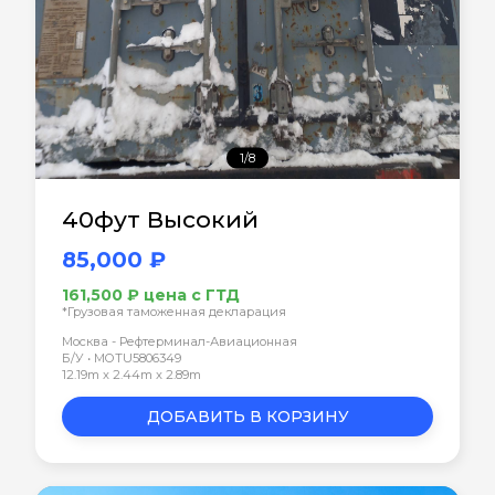
1/8
40фут Высокий
85,000 ₽
161,500 ₽ цена с ГТД
*Грузовая таможенная декларация
Москва - Рефтерминал-Авиационная
Б/У • MOTU5806349
12.19m x 2.44m x 2.89m
ДОБАВИТЬ В КОРЗИНУ