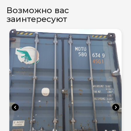
Возможно вас
заинтересуют
chevron_left
chevron_right