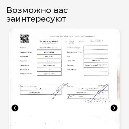
Возможно вас
заинтересуют
chevron_left
chevron_right