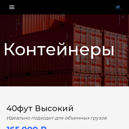
menu_vert
Контейнеры
НАЗАД
ВПЕРЕД
40фут Высокий
Идеально подходит для объемных грузов