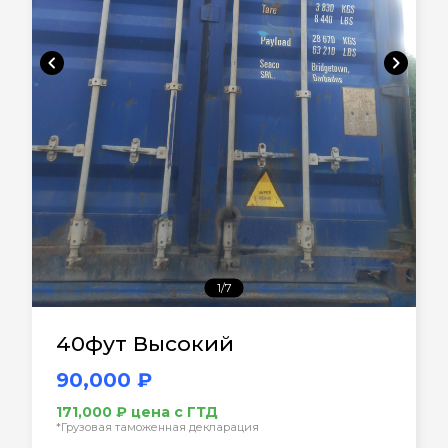
chevron_left
chevron_right
1/7
40фут Высокий
90,000 ₽
171,000 ₽ цена с ГТД
*Грузовая таможенная декларация