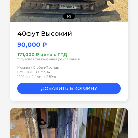
1/9
40фут Высокий
90,000 ₽
171,000 ₽ цена с ГТД
*Грузовая таможенная декларация
Москва - Глобал-Троицк
Б/У • TGHU6875584
12.19m x 2.44m x 2.89m
ДОБАВИТЬ В КОРЗИНУ