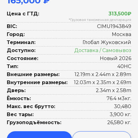
165,000 ₽
Цена с ГТД:
313,500₽
*Грузовая таможенная декларация
BIC:
CIMU1943849
Город:
Москва
Терминал:
Глобал Жуковский
Доступно:
Доставка / Самовывоз
Состояние:
Новый 2026
Тип:
40HC
Внешние размеры:
12.19m x 2.44m x 2.89m
Внутренние размеры:
12.03m x 2.35m x 2.69m
Дверь:
2.34m x 2.58m
Ёмкость:
76.4 м3кг.
Макс. вес брутто:
30,480
Вес тары:
3,900 кг.
Грузоподъёмность:
26,580 кг.