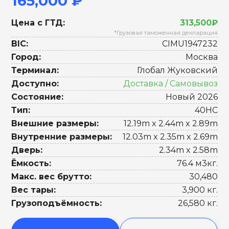
165,000 ₽
Цена с ГТД:
313,500₽
*Грузовая таможенная декларация
BIC:
CIMU1947232
Город:
Москва
Терминал:
Глобал Жуковский
Доступно:
Доставка / Самовывоз
Состояние:
Новый 2026
Тип:
40HC
Внешние размеры:
12.19m x 2.44m x 2.89m
Внутренние размеры:
12.03m x 2.35m x 2.69m
Дверь:
2.34m x 2.58m
Ёмкость:
76.4 м3кг.
Макс. вес брутто:
30,480
Вес тары:
3,900 кг.
Грузоподъёмность:
26,580 кг.