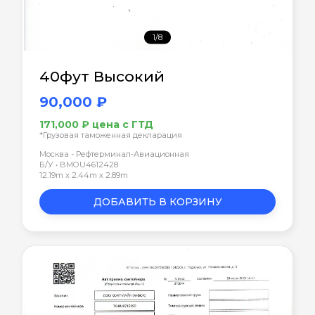
1/8
40фут Высокий
90,000 ₽
171,000 ₽ цена с ГТД
*Грузовая таможенная декларация
Москва - Рефтерминал-Авиационная
Б/У • BMOU4612428
12.19m x 2.44m x 2.89m
ДОБАВИТЬ В КОРЗИНУ