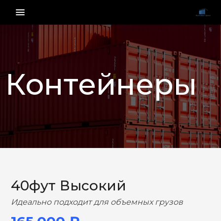
menu_vert
Контейнеры
НАЗАД
ВПЕРЕД
40фут Высокий
Идеально подходит для объемных грузов