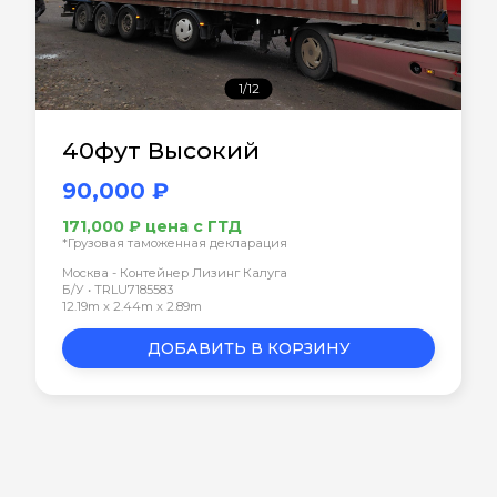
1/12
40фут Высокий
90,000 ₽
171,000 ₽ цена с ГТД
*Грузовая таможенная декларация
Москва - Контейнер Лизинг Калуга
Б/У • TRLU7185583
12.19m x 2.44m x 2.89m
ДОБАВИТЬ В КОРЗИНУ