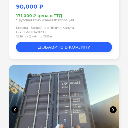
90,000 ₽
171,000 ₽ цена с ГТД
*Грузовая таможенная декларация
Москва - Контейнер Лизинг Калуга
Б/У • BMOU4912805
12.19m x 2.44m x 2.89m
ДОБАВИТЬ В КОРЗИНУ
chevron_left
chevron_right