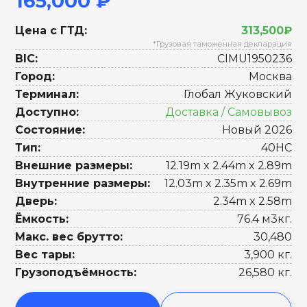
165,000 ₽
Цена с ГТД:
313,500₽
*Грузовая таможенная декларация
BIC:
CIMU1950236
Город:
Москва
Терминал:
Глобал Жуковский
Доступно:
Доставка / Самовывоз
Состояние:
Новый 2026
Тип:
40HC
Внешние размеры:
12.19m x 2.44m x 2.89m
Внутренние размеры:
12.03m x 2.35m x 2.69m
Дверь:
2.34m x 2.58m
Ёмкость:
76.4 м3кг.
Макс. вес брутто:
30,480
Вес тары:
3,900 кг.
Грузоподъёмность:
26,580 кг.