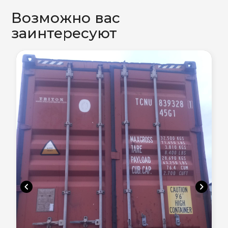
Возможно вас
заинтересуют
chevron_left
chevron_right