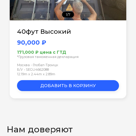
1/7
40фут Высокий
90,000 ₽
171,000 ₽ цена с ГТД
*Грузовая таможенная декларация
Москва - Глобал-Троицк
Б/У • SEGU4662088
12.19m x 2.44m x 2.89m
ДОБАВИТЬ В КОРЗИНУ
Нам доверяют