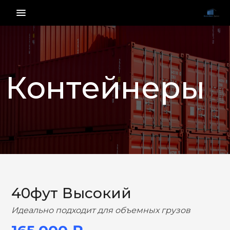
menu_vert
Контейнеры
НАЗАД
ВПЕРЕД
40фут Высокий
Идеально подходит для объемных грузов