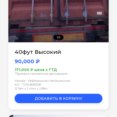
1/6
40фут Высокий
90,000 ₽
171,000 ₽ цена с ГТД
*Грузовая таможенная декларация
Москва - Рефтерминал-Авиационная
Б/У • TCNU8393281
12.19m x 2.44m x 2.89m
ДОБАВИТЬ В КОРЗИНУ