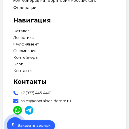
контейнеров на территории Российского
Федерации
Навигация
Каталог
Логистика
Фулфилмент
О компании
Контейнеры
Блог
Контакты
Контакты
+7 (977) 445-4401
sales@container-darom.ru
phone
Заказать звонок