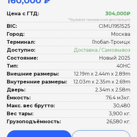
160,000 ₽
Цена с ГТД:
304,000₽
*Грузовая таможенная декларация
BIC:
CIMU1951525
Город:
Москва
Терминал:
Глобал-Троицк
Доступно:
Доставка / Самовывоз
Состояние:
Новый 2025
Тип:
40HC
Внешние размеры:
12.19m x 2.44m x 2.89m
Внутренние размеры:
12.03m x 2.35m x 2.69m
Дверь:
2.34m x 2.58m
Ёмкость:
76.4 м3кг.
Макс. вес брутто:
30,480
Вес тары:
3,900 кг.
Грузоподъёмность:
26,580 кг.