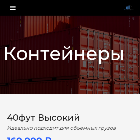
menu_vert
Контейнеры
НАЗАД
ВПЕРЕД
40фут Высокий
Идеально подходит для объемных грузов