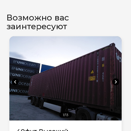
Возможно вас
заинтересуют
chevron_left
chevron_right
1/13