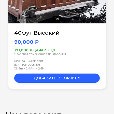
1/6
40фут Высокий
90,000 ₽
171,000 ₽ цена с ГТД
*Грузовая таможенная декларация
Москва - Сухой порт
Б/У • TCNU7051303
12.19m x 2.44m x 2.89m
ДОБАВИТЬ В КОРЗИНУ