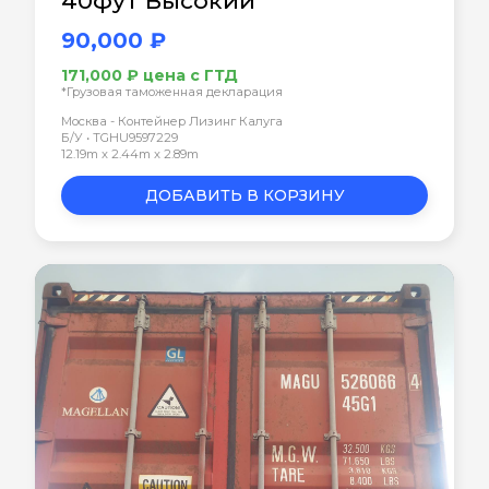
40фут Высокий
90,000 ₽
171,000 ₽ цена с ГТД
*Грузовая таможенная декларация
Москва - Контейнер Лизинг Калуга
Б/У • TGHU9597229
12.19m x 2.44m x 2.89m
ДОБАВИТЬ В КОРЗИНУ