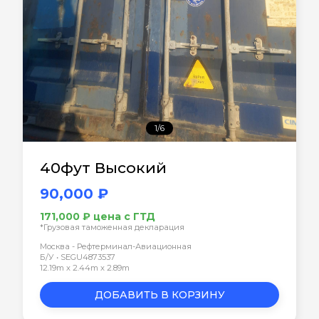
1/6
40фут Высокий
90,000 ₽
171,000 ₽ цена с ГТД
*Грузовая таможенная декларация
Москва - Рефтерминал-Авиационная
Б/У • SEGU4873537
12.19m x 2.44m x 2.89m
ДОБАВИТЬ В КОРЗИНУ