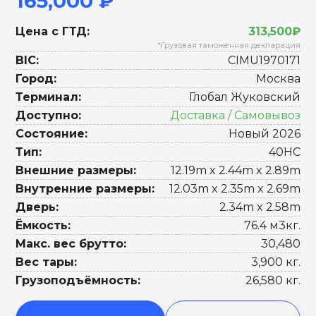
165,000 ₽
Цена с ГТД:
313,500₽
*Грузовая таможенная декларация
BIC:
CIMU1970171
Город:
Москва
Терминал:
Глобал Жуковский
Доступно:
Доставка / Самовывоз
Состояние:
Новый 2026
Тип:
40HC
Внешние размеры:
12.19m x 2.44m x 2.89m
Внутренние размеры:
12.03m x 2.35m x 2.69m
Дверь:
2.34m x 2.58m
Ёмкость:
76.4 м3кг.
Макс. вес брутто:
30,480
Вес тары:
3,900 кг.
Грузоподъёмность:
26,580 кг.