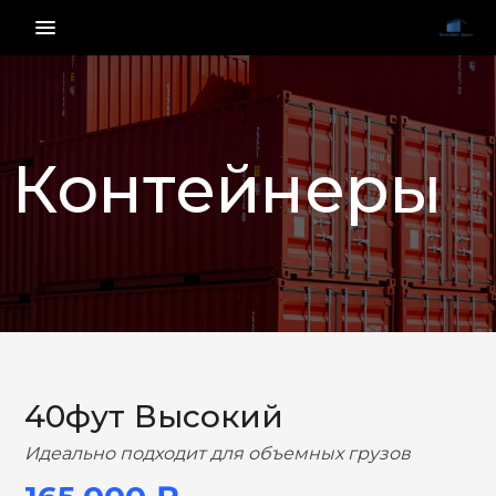
menu_vert
Контейнеры
НАЗАД
ВПЕРЕД
40фут Высокий
Идеально подходит для объемных грузов