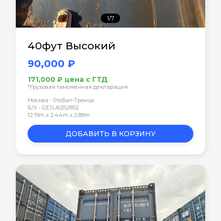
1/7
40фут Высокий
90,000 ₽
171,000 ₽ цена с ГТД
*Грузовая таможенная декларация
Москва - Глобал-Троицк
Б/У • GESU6352852
12.19m x 2.44m x 2.89m
ДОБАВИТЬ В КОРЗИНУ