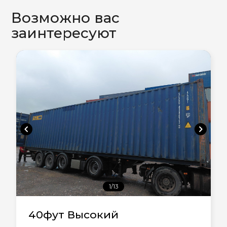
Возможно вас
заинтересуют
chevron_left
chevron_right
1/13
40фут Высокий