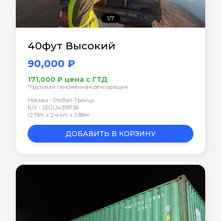
1/7
40фут Высокий
90,000 ₽
171,000 ₽ цена с ГТД
*Грузовая таможенная декларация
Москва - Глобал-Троицк
Б/У • SEGU4319736
12.19m x 2.44m x 2.89m
ДОБАВИТЬ В КОРЗИНУ