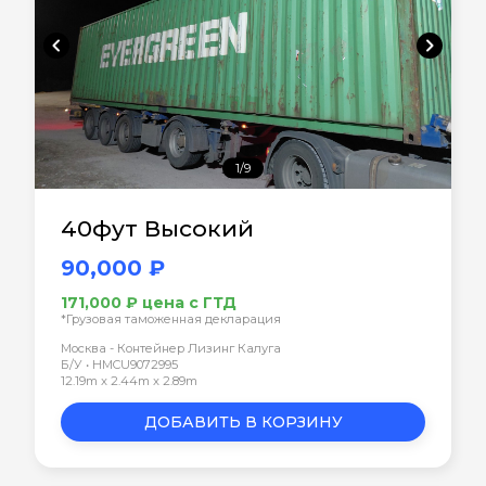
chevron_left
chevron_right
1/9
40фут Высокий
90,000 ₽
171,000 ₽ цена с ГТД
*Грузовая таможенная декларация
Москва - Контейнер Лизинг Калуга
Б/У • HMCU9072995
12.19m x 2.44m x 2.89m
ДОБАВИТЬ В КОРЗИНУ