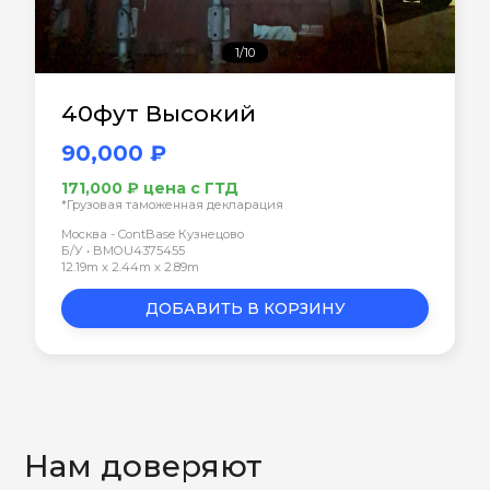
1/10
40фут Высокий
90,000 ₽
171,000 ₽ цена с ГТД
*Грузовая таможенная декларация
Москва - ContBase Кузнецово
Б/У • BMOU4375455
12.19m x 2.44m x 2.89m
ДОБАВИТЬ В КОРЗИНУ
Нам доверяют