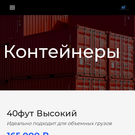
menu_vert
Контейнеры
НАЗАД
ВПЕРЕД
40фут Высокий
Идеально подходит для объемных грузов