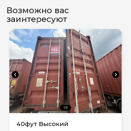
Возможно вас
заинтересуют
chevron_left
chevron_right
1/9
40фут Высокий