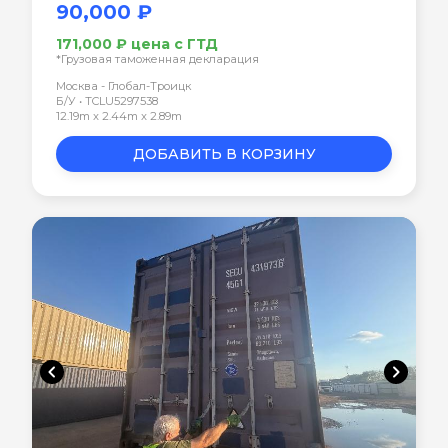
90,000 ₽
171,000 ₽ цена с ГТД
*Грузовая таможенная декларация
Москва - Глобал-Троицк
Б/У • TCLU5297538
12.19m x 2.44m x 2.89m
ДОБАВИТЬ В КОРЗИНУ
chevron_left
chevron_right