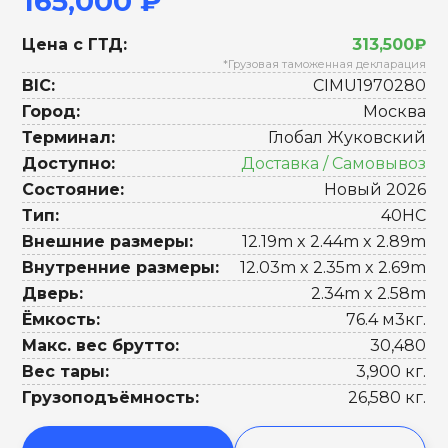
165,000 ₽
Цена с ГТД:
313,500₽
*Грузовая таможенная декларация
BIC:
CIMU1970280
Город:
Москва
Терминал:
Глобал Жуковский
Доступно:
Доставка / Самовывоз
Состояние:
Новый 2026
Тип:
40HC
Внешние размеры:
12.19m x 2.44m x 2.89m
Внутренние размеры:
12.03m x 2.35m x 2.69m
Дверь:
2.34m x 2.58m
Ёмкость:
76.4 м3кг.
Макс. вес брутто:
30,480
Вес тары:
3,900 кг.
Грузоподъёмность:
26,580 кг.